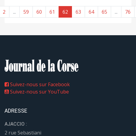
2
...
59
60
61
62
63
64
65
...
76
Suivez-nous sur Facebook
Suivez-nous sur YouTube
ADRESSE
AJACCIO :
2 rue Sebastiani