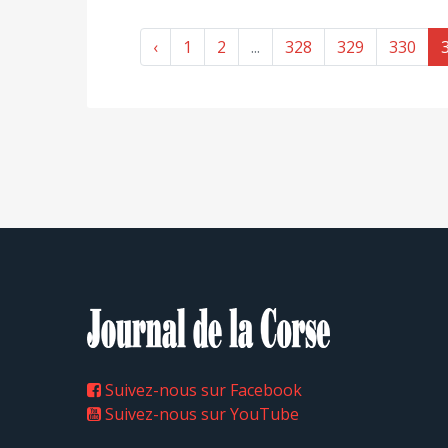
‹
1
2
...
328
329
330
Suivez-nous sur Facebook
Suivez-nous sur YouTube