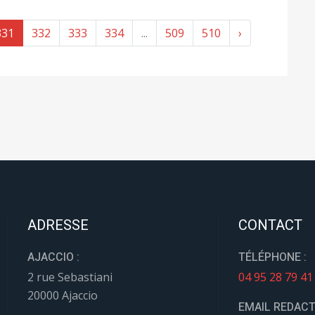
331
332
333
334
...
509
510
›
ADRESSE
CONTACT
AJACCIO :
TÉLÉPHONE :
2 rue Sebastiani
04 95 28 79 41
20000 Ajaccio
EMAIL REDACT