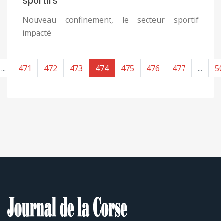
sportifs
Nouveau confinement, le secteur sportif
impacté
...
471
472
473
474
475
476
477
...
5