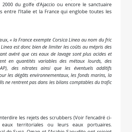
ra 2000 du golfe d’Ajaccio ou encore le sanctuaire
entre l’Italie et la France qui englobe toutes les
 eux,
« la France exempte Corsica Linea au nom du fric
a Linea est donc bien de limiter les coûts au mépris des
rtant avéré que ces eaux de lavage sont plus acides et
ent en quantités variables des métaux lourds, des
AP), des nitrates ainsi que les éventuels additifs
pour les dégâts environnementaux, les fonds marins, la
 Ils ne rentrent pas dans les bilans comptables du trafic
nterdire les rejets des scrubbers (Voir l’encadré ci-
eaux territoriales ou leurs eaux portuaires.
nal de Suez, Oman et l’Arabie Saoudite ont rejoint