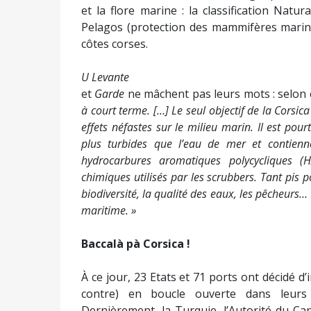
et la flore marine : la classification Natu
Pelagos (protection des mammifères marins 
côtes corses.
U Levante
et
Garde
ne mâchent pas leurs mots : selon
à court terme. […] Le seul objectif de la Corsic
effets néfastes sur le milieu marin. Il est pou
plus turbides que l’eau de mer et contienn
hydrocarbures aromatiques polycycliques (H
chimiques utilisés par les scrubbers. Tant pis 
biodiversité, la qualité des eaux, les pêcheurs…
maritime. »
Baccalà pà Corsica !
À ce jour, 23 Etats et 71 ports ont décidé d’i
contre) en boucle ouverte dans leurs 
Dernièrement, la Turquie, l’Autorité du Ca