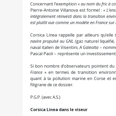
Concernant l’exemption «
au nom du fric à c
Pierre-Antoine Villanova est formel :
« L’ens
intégralement réinvesti dans la transition envir
est plutôt vue comme un modèle en France sur l
Corsica Linea rappelle par ailleurs qu’elle
navire propulsé au GNL (
gaz naturel liquéfié
naval italien de Visentini,
A Galeotta
– nommé 
Pascal Paoli – représente un investissement 
Si bon nombre d’observateurs pointent du 
France
» en termes de transition environne
quant à la pollution marine en Corse et 
filigrane de ce dossier.
P.G.P. (avec A.S.)
Corsica Linea dans le viseur