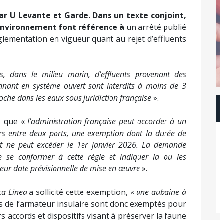
ar U Levante et Garde. Dans un texte conjoint,
l’environnement font référence à
un arrêté publié
églementation en vigueur quant au rejet d’effluents
ts, dans le milieu marin, d’effluents provenant des
nnant en système ouvert sont interdits à moins de 3
roche dans les eaux sous juridiction française
».
sé que «
l’administration française peut accorder à un
iers entre deux ports, une exemption dont la durée de
 et ne peut excéder le 1er janvier 2026. La demande
de se conformer à cette règle et indiquer la ou les
 leur date prévisionnelle de mise en œuvre
».
ca Linea
a sollicité cette exemption, «
une aubaine à
es de l’armateur insulaire sont donc exemptés pour
 accords et dispositifs visant à préserver la faune