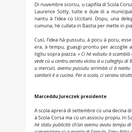
Di nuvembre scorsu, u capifila di Scola Cor
Laurence Sotty, tutte e duie di a municipal
nantu à l’idea cù Uccitani. Dopu, una del
cumuna, hè cullata in Bastia per mette in pia
Cusì, l’idea hà pussutu, à pocu à pocu, esse
era, à tempu, guasgi prontu per accoglie a 
tigliu sopra piazza.
« Ci hè vulsutu à scambià
vede cù u centru aeratu vicinu à u culleghju di 
u mercuri, avemu pussutu arrimbà ci à nantu pe
sanitarii è a cucina. Per a scola, ci seranu strutt
Marceddu Jureczek presidente
A scola aprerà di settembre cù una decina di
à Scola Corsa ma cù un associu propiu. In S
hè statu publicità ch’ùn avemu avutu tempu di f
cunvenzione cù a merria di Sarrula. Simu felici d