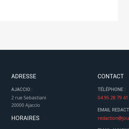
ADRESSE
CONTACT
AJACCIO :
TÉLÉPHONE :
2 rue Sebastiani
04 95 28 79 41
20000 Ajaccio
EMAIL REDACT
HORAIRES
redaction@jou