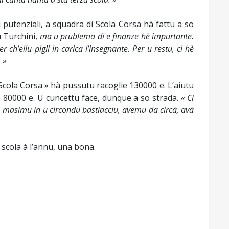
 putenziali, a squadra di Scola Corsa hà fattu a so
u Turchini,
ma u prublema di e finanze hè impurtante.
ch’ellu pigli in carica l’insegnante. Per u restu, ci hè
 »
 Scola Corsa » hà pussutu racoglie 130000 e. L’aiutu
e 80000 e. U cuncettu face, dunque a so strada.
« Ci
 masimu in u circondu bastiacciu, avemu da circà, avà
 scola à l’annu, una bona.