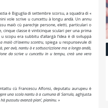
stia è Biguglia di settembre scorsu, a squadra di «
hini vole scrive u cuncettu à longu andà. Un annu
su maiò cù parechje persone, eletti, particulari o
, cinque classe è vinticinque sculari per una prima
 scopu era subbitu d’allargà l’idea è di sviluppà
a maiò ch’avemu scontru,
spiega u respunsevule di
à, per avà, nantu à e sottuscrizzione ma a longa andà,
uzione da scrive u cuncettu in u tempu, creà una vera
ntattu cù Francescu Alfonsi, deputatu aurupeu è
d’apre una scola nantu à a cumuna di Sarrula,
aghjusta
re hà pussutu avanzà pian’, pianinu. »