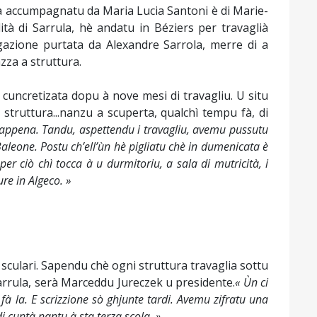
sa accumpagnatu da Maria Lucia Santoni è di Marie-
ità di Sarrula, hè andatu in Béziers per travaglià
egazione purtata da Alexandre Sarrola, merre di a
zza a struttura.
 cuncretizata dopu à nove mesi di travagliu. U situ
struttura...nanzu a scuperta, qualchì tempu fà, di
 appena. Tandu, aspettendu i travagliu, avemu pussutu
Baleone. Postu ch’ell’ùn hè pigliatu chè in dumenicata è
r ciò chì tocca à u durmitoriu, a sala di mutricità, i
ure in Algeco. »
 sculari. Sapendu chè ogni struttura travaglia sottu
arrula, serà Marceddu Jureczek u presidente.
« Ùn ci
à la. E scrizzione sò ghjunte tardi. Avemu zifratu una
i cuntà nantu à sta terza scola. »