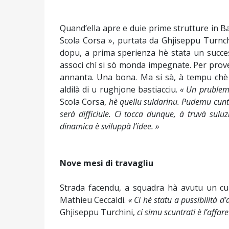
Quand’ella apre e duie prime strutture in Ba
Scola Corsa », purtata da Ghjiseppu Turnc
dopu, a prima sperienza hè stata un succes
associ chì si sò monda impegnate. Per prove
annanta. Una bona. Ma si sà, à tempu chè u
aldilà di u rughjone bastiacciu.
« Un prublem
Scola Corsa,
hè quellu suldarinu. Pudemu cunt
serà difficiule. Ci tocca dunque, à truvà sul
dinamica è sviluppà l’idee. »
Nove mesi di travagliu
Strada facendu, a squadra hà avutu un cu
Mathieu Ceccaldi.
« Ci hè statu a pussibilità 
Ghjiseppu Turchini,
ci simu scuntrati è l’affa