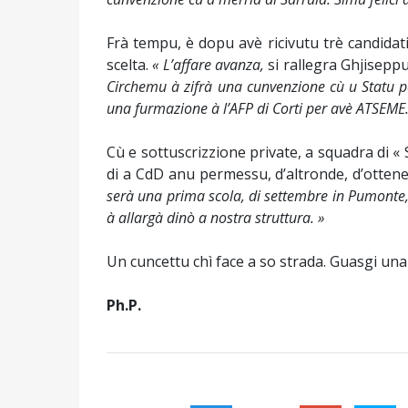
Frà tempu, è dopu avè ricivutu trè candidati
scelta.
« L’affare avanza,
si rallegra Ghjisepp
Circhemu à zifrà una cunvenzione cù u Statu per 
una furmazione à l’AFP di Corti per avè ATSEME.
Cù e sottuscrizzione private, a squadra di «
di a CdD anu permessu, d’altronde, d’otten
serà una prima scola, di settembre in Pumonte,
à allargà dinò a nostra struttura. »
Un cuncettu chì face a so strada. Guasgi una
Ph.P.