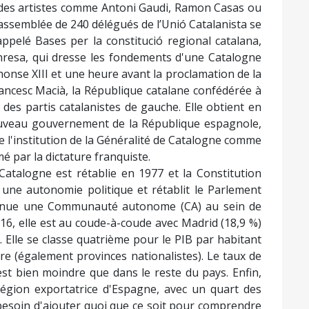
se des artistes comme Antoni Gaudi, Ramon Casas ou
assemblée de 240 délégués de l’Unió Catalanista se
pelé Bases per la constitució regional catalana,
esa, qui dresse les fondements d'une Catalogne
honse XIII et une heure avant la proclamation de la
ancesc Macià, la République catalane confédérée à
e des partis catalanistes de gauche. Elle obtient en
ouveau gouvernement de la République espagnole,
e l'institution de la Généralité de Catalogne comme
par la dictature franquiste.
Catalogne est rétablie en 1977 et la Constitution
une autonomie politique et rétablit le Parlement
evenue une Communauté autonome (CA) au sein de
16, elle est au coude-à-coude avec Madrid (18,9 %)
s. Elle se classe quatrième pour le PIB par habitant
re (également provinces nationalistes). Le taux de
 est bien moindre que dans le reste du pays. Enfin,
 région exportatrice d'Espagne, avec un quart des
 besoin d'ajouter quoi que ce soit pour comprendre