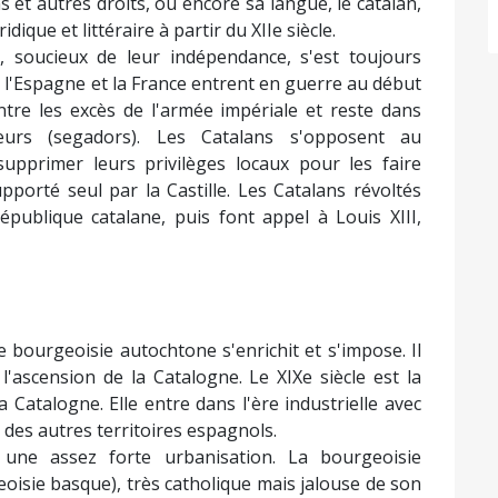
s et autres droits, ou encore sa langue, le catalan,
dique et littéraire à partir du XIIe siècle.
 soucieux de leur indépendance, s'est toujours
 l'Espagne et la France entrent en guerre au début
ontre les excès de l'armée impériale et reste dans
eurs (segadors). Les Catalans s'opposent au
 supprimer leurs privilèges locaux pour les faire
upporté seul par la Castille. Les Catalans révoltés
ublique catalane, puis font appel à Louis XIII,
e bourgeoisie autochtone s'enrichit et s'impose. Il
 l'ascension de la Catalogne. Le XIXe siècle est la
 Catalogne. Elle entre dans l'ère industrielle avec
des autres territoires espagnols.
une assez forte urbanisation. La bourgeoisie
oisie basque), très catholique mais jalouse de son