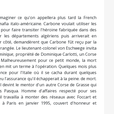
maginer ce qu'on appellera plus tard la French
afia italo-américaine. Carbone voulait utiliser les
 pour faire transiter l'héroïne fabriquée dans des
our les départements algériens puis arriverait en
ur côté, demandèrent que Carbone fût reçu par la
rrangée. Le lieutenant-colonel von Eschwege invita
minique
, propriété de Dominique Carlotti, un Corse
. Malheureusement pour ce petit monde, la mort
en mit un terme à l'opération. Quelques mois plus
ance pour l'Italie où il se cacha durant quelques
eu l'assurance qu'il échapperait à la peine. de mort.
il devint le mentor d'un autre Corse de Grasse qui
les Pasqua. Homme d'affaires respecté pour ses
 il travailla à monter des réseaux avec Foccart et
à Paris en janvier 1995, couvert d'honneur et