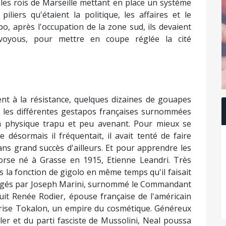
s les rois de Marseille mettant en place un système
iliers qu'étaient la politique, les affaires et le
, après l'occupation de la zone sud, ils devaient
 voyous, pour mettre en coupe réglée la cité
ient à la résistance, quelques dizaines de gouapes
ns les différentes gestapos françaises surnommées
n physique trapu et peu avenant. Pour mieux se
 désormais il fréquentait, il avait tenté de faire
sans grand succès d'ailleurs. Et pour apprendre les
 Corse né à Grasse en 1915, Etienne Leandri. Très
ans la fonction de gigolo en même temps qu'il faisait
dirigés par Joseph Marini, surnommé le Commandant
duit Renée Rodier, épouse française de l'américain
treprise Tokalon, un empire du cosmétique. Généreux
tler et du parti fasciste de Mussolini, Neal poussa