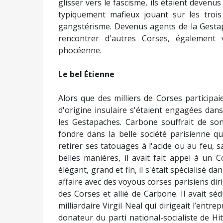
glisser vers le fascisme, ils étaient devenu
typiquement mafieux jouant sur les trois p
gangstérisme. Devenus agents de la Gestapo
rencontrer d'autres Corses, également
phocéenne.
Le bel Étienne
Alors que des milliers de Corses participa
d'origine insulaire s'étaient engagées da
les Gestapaches. Carbone souffrait de so
fondre dans la belle société parisienne que
retirer ses tatouages à l'acide ou au feu, 
belles manières, il avait fait appel à un
élégant, grand et fin, il s'était spécialisé d
affaire avec des voyous corses parisiens 
des Corses et allié de Carbone. Il avait sé
milliardaire Virgil Neal qui dirigeait l’en
donateur du parti national-socialiste de Hi