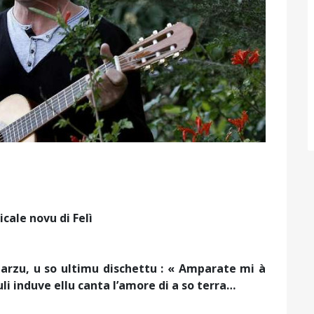
cale novu di Felì
 marzu, u so ultimu dischettu : « Amparate mi à
li induve ellu canta l’amore di a so terra…