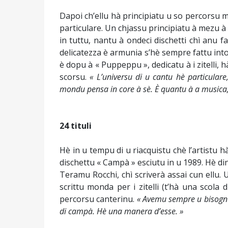
Dapoi ch’ellu hà principiatu u so percorsu mu
particulare. Un chjassu principiatu à mezu 
in tuttu, nantu à ondeci dischetti chì anu fa
delicatezza è armunia s’hè sempre fattu intor
è dopu à « Puppeppu », dedicatu à i zitelli, 
scorsu.
« L’universu di u cantu hè particulare
mondu pensa in core à sè. È quantu à a musica, h
24 tituli
Hè in u tempu di u riacquistu chè l’artistu h
dischettu « Campà » esciutu in u 1989. Hè di
Teramu Rocchi, chì scriverà assai cun ellu. 
scrittu monda per i zitelli (t’hà una scola d
percorsu canterinu.
« Avemu sempre u bisognu 
di campà. Hè una manera d’esse. »