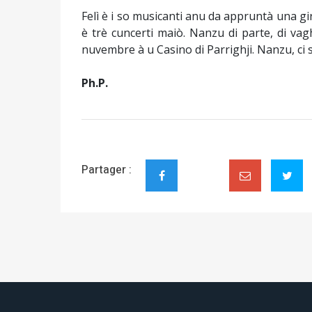
Felì è i so musicanti anu da appruntà una gi
è trè cuncerti maiò. Nanzu di parte, di vag
nuvembre à u Casino di Parrighji. Nanzu, ci se
Ph.P.
Partager :