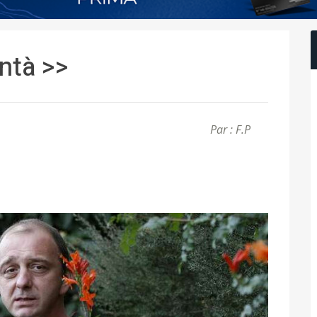
ntà >>
Par : F.P