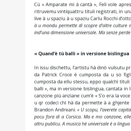
Cù « Amparate mi à cantà », Felì vole apresi 
ritruvemu vintiquattru tituli registrati, in una
live à u spaziu à u spaziu Carlu Rocchi d’ott
à u mondu permette di scopre d’altre culture m
ind’una dimensione universale. Ma senze perde e 
« Quand’è tù balli » in versione bislingua
In issu dischettu, l’artistu hà dinò vulsutu p
da Patrick Croce è cumposta da u so figli
cumposta da ellu stessu, eppo qualchì tituli 
balli », ma in versione bislingua, cantata in l
canzone più anziane cum’è « S’o era la voce 
u qr codeci chì hà da permette à a ghjente d
Brandon Andreani.
« U scopu, l’averete capita
pocu fora di a Corsica. Ma e mo canzone, elle
altru publicu. A musica hè universale è a lingua 