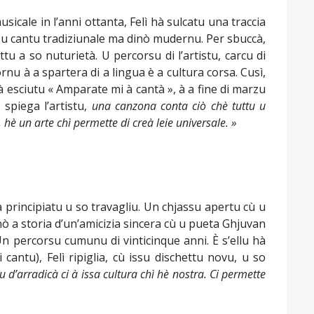
sicale in l’anni ottanta, Felì hà sulcatu una traccia
à u cantu tradiziunale ma dinò mudernu. Per sbuccà,
ttu a so nuturietà. U percorsu di l’artistu, carcu di
nu à a spartera di a lingua è a cultura corsa. Cusì,
hà esciutu « Amparate mi à cantà », à a fine di marzu
,
spiega l’artistu,
una canzona conta ciò chè tuttu u
è un arte chì permette di creà leie universale. »
à principiatu u so travagliu. Un chjassu apertu cù u
nò a storia d’un’amicizia sincera cù u pueta Ghjuvan
Un percorsu cumunu di vinticinque anni. È s’ellu hà
i cantu), Felì ripiglia, cù issu dischettu novu, u so
d’arradicà ci à issa cultura chì hè nostra. Ci permette