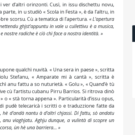
ver d’altri orinzonti. Cusì, in issu dischettu novu,
 parte, in u studiò « Scola in Festa », è da l’altru, in
obre scorsu. Cù a tematica di l’apertura.
« L’apertura
ettendu ghjst’appuntu in vale u cullettivu è a musica,
nostre radiche è ciò chì face a nostra identità. »
rupone qualchì nuvità. « Una sera in paese », scritta
olu Stefanu, « Amparate mi à cantà », scritta è
chì anu fattu a so nuturietà. « Golu », « Quand’è tù
ive cù l’artistu cubanu Pirru Barrios. Si ritrova dinò
» o « stà torna appena ». Particularità d’issu opus,
i pudè telecaricà i scritti o e traduzzione fatte da
, hè d’andà nantu à d’altri chjassi. Di fattu, sò andatu
, anu viaghjatu. Aghju dunque, a vulintà di scopre un
corsa, ùn hè una barriera... »