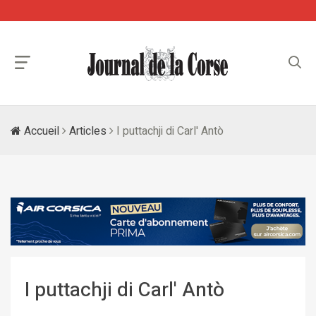
Accueil
Articles
I puttachji di Carl' Antò
I puttachji di Carl' Antò