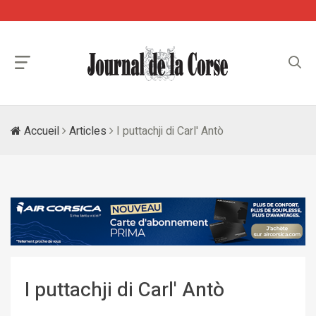
Accueil
Articles
I puttachji di Carl' Antò
I puttachji di Carl' Antò