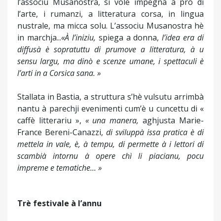
l’associu Musanostra, si vole impegnà à prò di
l’arte, i rumanzi, a litteratura corsa, in lingua
nustrale, ma micca solu. L’associu Musanostra hè
in marchja...
«À l’iniziu,
spiega a donna,
l’idea era di
diffusà è sopratuttu di prumove a litteratura, à u
sensu largu, ma dinò e scenze umane, i spettaculi è
l’arti in a Corsica sana. »
Stallata in Bastia, a struttura s’hè vulsutu arrimbà
nantu à parechji evenimenti cum’è u cuncettu di «
caffè litterariu »,
« una manera,
aghjusta Marie-
France Bereni-Canazzi,
di sviluppà issa pratica è di
mettela in vale, è, à tempu, di permette à i lettori di
scambià intornu à opere chì li piacianu, pocu
impreme e tematiche... »
Trè festivale à l’annu