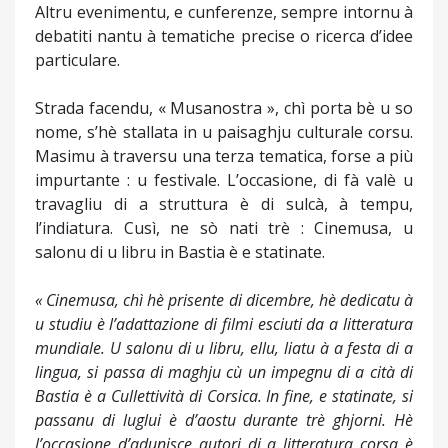
Altru evenimentu, e cunferenze, sempre intornu à
debatiti nantu à tematiche precise o ricerca d’idee
particulare.
Strada facendu, « Musanostra », chì porta bè u so
nome, s’hè stallata in u paisaghju culturale corsu.
Masimu à traversu una terza tematica, forse a più
impurtante : u festivale. L’occasione, di fà valè u
travagliu di a struttura è di sulcà, à tempu,
l’indiatura. Cusì, ne sò nati trè : Cinemusa, u
salonu di u libru in Bastia è e statinate.
« Cinemusa, chì hè prisente di dicembre, hè dedicatu à
u studiu è l’adattazione di filmi esciuti da a litteratura
mundiale. U salonu di u libru, ellu, liatu à a festa di a
lingua, si passa di maghju cù un impegnu di a cità di
Bastia è a Cullettività di Corsica. In fine, e statinate, si
passanu di luglui è d’aostu durante trè ghjorni. Hè
l’occasione d’adunisce autori di a litteratura corsa è