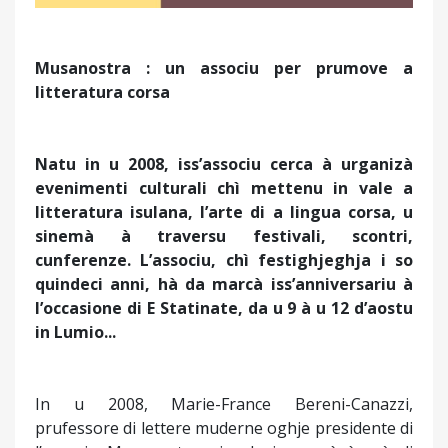
Musanostra : un associu per prumove a
litteratura corsa
Natu in u 2008, iss’associu cerca à urganizà
evenimenti culturali chì mettenu in vale a
litteratura isulana, l’arte di a lingua corsa, u
sinemà à traversu festivali, scontri,
cunferenze. L’associu, chì festighjeghja i so
quindeci anni, hà da marcà iss’anniversariu à
l’occasione di E Statinate, da u 9 à u 12 d’aostu
in Lumio...
In u 2008, Marie-France Bereni-Canazzi,
prufessore di lettere muderne oghje presidente di