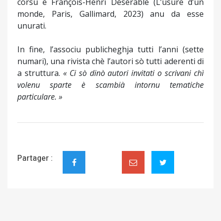
corsu è François-Henri Désérable (L’usure d’un
monde, Paris, Gallimard, 2023) anu da esse
unurati.
In fine, l’associu publicheghja tutti l’anni (sette
numari), una rivista chè l’autori sò tutti aderenti di
a struttura.
« Ci sò dinò autori invitati o scrivani chì
volenu sparte è scambià intornu tematiche
particulare. »
Partager :