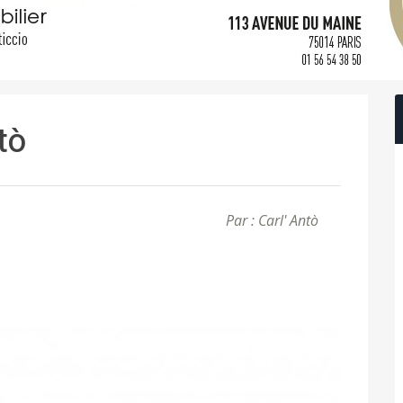
ntò
Par : Carl' Antò