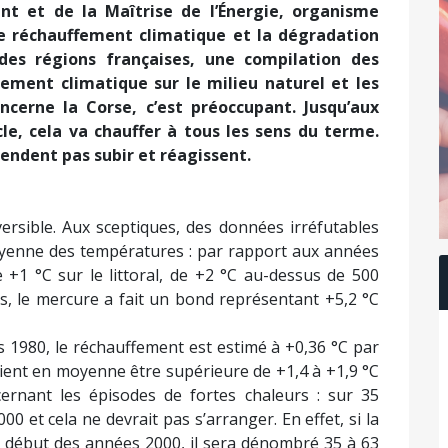
nt et de la Maîtrise de l’Énergie, organisme
le réchauffement climatique et la dégradation
e des régions françaises, une compilation des
ement climatique sur le milieu naturel et les
oncerne la Corse, c’est préoccupant. Jusqu’aux
le, cela va chauffer à tous les sens du terme.
ndent pas subir et réagissent.
ersible. Aux sceptiques, des données irréfutables
yenne des températures : par rapport aux années
+1 °C sur le littoral, de +2 °C au-dessus de 500
es, le mercure a fait un bond représentant +5,2 °C
es 1980, le réchauffement est estimé à +0,36 °C par
aient en moyenne être supérieure de +1,4 à +1,9 °C
ernant les épisodes de fortes chaleurs : sur 35
00 et cela ne devrait pas s’arranger. En effet, si la
au début des années 2000, il sera dénombré 35 à 63