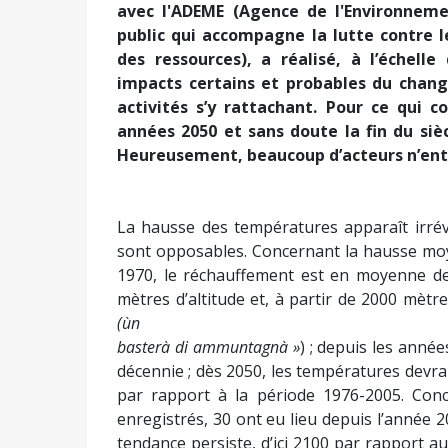
avec l'ADEME (Agence de l'Environneme
public qui accompagne la lutte contre 
des ressources), a réalisé, à l’échell
impacts certains et probables du chang
activités s’y rattachant. Pour ce qui c
années 2050 et sans doute la fin du sièc
Heureusement, beaucoup d’acteurs n’ente
La hausse des températures apparaît irrév
sont opposables. Concernant la hausse mo
1970, le réchauffement est en moyenne de 
mètres d’altitude et, à partir de 2000 mètr
(
ùn
basterà di ammuntagnà »
) ; depuis les anné
décennie ; dès 2050, les températures devr
par rapport à la période 1976-2005. Conc
enregistrés, 30 ont eu lieu depuis l’année 20
tendance persiste, d’ici 2100 par rapport 