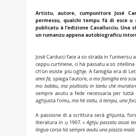
Artistu, autore, cumpunitore José Car
permessu, qualchì tempu fà di esce u 
publicatu à l’edizione Cavallucciu. Una s
un rumanzu appena autobiograficu intor
José Carducci face a so strada in l’universu a
ceppu curtinese, ci hà passatu a so zitellina s
ch’ùn esiste più oghje. A famiglia era di Le
anni fà,
spiega l’autore,
a mo famiglia era scar
mo babbu, ma piuttostu in tantu chè muratore
sempre avutu a fede necessaria per luttà
aghjusta l’omu,
ma hè statu, à tempu, una for
A passione di a scrittura serà ghjunta, fo
literatura in u 1907.
« Aghju passatu assai te
lingua corsa hà sempre avutu una piazza maiò i