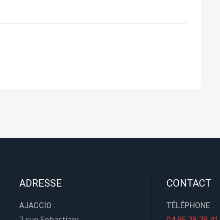
ADRESSE
CONTACT
AJACCIO :
TÉLÉPHONE :
2 rue Sebastiani
04 95 28 79 41