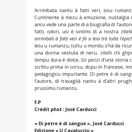
Arrimbata nantu à fatti veri, issu rumanz
Cuntinente à mezu à emuzione, nustalgia i
ancu vede una parte di a biugrafia di l’auto
fatti, odori, usi è sintimi di a nostra zitel
arrimbati à fatti veri è fà a leia trà tutte l’e
letu u rumanzu, tuttu u mondu s’hà da ricun
una donna vestuta di neru, zitelli chì ghjo
tempu dura è dolce...Sò pezzi d’una storia c
scrittu prima in corsu, dopu in francese, mis
pedagogicu impurtante. Di petre è di sang
l’autore, di travaglià nantu à d’altri prugh
prussimu rumanzu.
F.P
Crédit phot : José Carducci
« Di petre è di sangue », José Carducci
Edizione « U Cavalucciu »