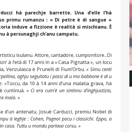
ducci hà parechje barrette. Una d’elle l’hà
so primu rumanzu : « Di petre è di sangue »
toria induve a fizzione è realità si mischianu. È
nu à persunaghji ch’anu campatu.
rtisticu isulanu. Attore, cantadore, cumponitore...Di
in’ à l’età di 17 anni in a « Casa Pignatta », un locu
tia, Venzulasca è Prunelli di Fium’Orbu.
« Simu centi
pellina, aghju seguitatu i passi di u mo babbone è di u
. »
Toccu, da 10 à 14 anni d’una malatia grava, hà
 è cuntinuà.
« Ci era cum’è un sintimu d’inghjustizia,
za maiò. »
rse d’un antenatu, Josuè Carducci, premiu Nobel di
mpu à leghje : Cohen, Pagnol pocu i classichi. Eppo, a
n casa. Tuttu u mondu parlava corsu. »