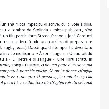
’ùn l’hà micca impeditu di scrive, cù, ci vole à dilla,
u « l’ombre de Scelinda » micca publicatu, s’hè
un filu particulare. Strada facendu, José Carducci
u u so mistieru fendu una carriera di preparatore
all, rugby, ecc…). Dapoi qualchì tempu, hè diventatu
e in « Le mohican », « À son image », « On aurait dû
ntu à « Di petre è di sangue », une libru scrittu in
anzata,
spiega l’autore,
c
i
hè una
parte di fizzione ma
u campatu à parechje epiche. Sò omi è donne ch’aghju
senti in issu rumanzu. U persunaggiu centrale hà, ellu
. A petra hè u so Diu. Eccu ciò ch’aghju vulsutu sviluppà