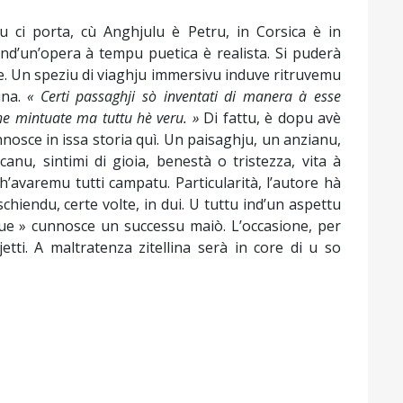
u ci porta, cù Anghjulu è Petru, in Corsica è in
nd’un’opera à tempu puetica è realista. Si puderà
re. Un speziu di viaghju immersivu induve ritruvemu
lina.
« Certi passaghji sò inventati di manera à esse
piche mintuate ma tuttu hè veru. »
Di fattu, è dopu avè
nosce in issa storia quì. Un paisaghju, un anzianu,
canu, sintimi di gioia, benestà o tristezza, vita à
h’avaremu tutti campatu. Particularità, l’autore hà
chiendu, certe volte, in dui. U tuttu ind’un aspettu
ue » cunnosce un successu maiò. L’occasione, per
jetti. A maltratenza zitellina serà in core di u so