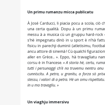
Un primu rumanzu micca publicatu
À José Carducci, li piacia pocu a scola, ciò ch
una certa qualità. Dopu à un primu rumanz
messu à a musica cù un gruppu hard-rock è 
s’hè impegnatu dinò in u sport è n’hà fatt
fisicu in parechji duminii (atletisimu, footb
ancu attore di sinemà ! Cù qualchì figurazion
aller en Grèce... ». Eppo, hà travagliatu na
corsu è in francese.
« A storia hè, certu, rum
tutti i persunaggi ch’è no truvemu nentru an
cunniscitu. A petra, u granitu, a forza sò pri
stessu, i valori di a petra. Hè un omu rispettatu
in u mo travagliu. »
Un viaghju immersivu