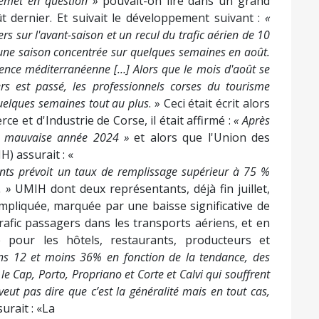
 remet en question »
pouvait-on lire dans un grand
ût dernier. Et suivait le développement suivant :
«
 sur l'avant-saison et un recul du trafic aérien de 10
i une saison concentrée sur quelques semaines en août.
rrence méditerranéenne […] Alors que le mois d'août se
rs est passé, les professionnels corses du tourisme
quelques semaines tout au plus
. » Ceci était écrit alors
 et d'Industrie de Corse, il était affirmé :
« Après
e mauvaise année 2024 »
et alors que l'Union des
H) assurait : «
ents prévoit un taux de remplissage supérieur à 75 %
. »
UMIH dont deux représentants, déjà fin juillet,
ompliquée, marquée par une baisse significative de
rafic passagers dans les transports aériens, et en
 pour les hôtels, restaurants, producteurs et
ns 12 et moins 36% en fonction de la tendance, des
e Cap, Porto, Propriano et Corte et Calvi qui souffrent
eut pas dire que c’est la généralité mais en tout cas,
urait : «La