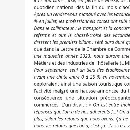
« Le tourisme corse, en perte de vitesse, se
quotidien national dès la fin du mois d’ao
Après un rendez-vous manqué avec les vacanciers
% en juillet, les professionnels corses ont sub
Dans le collimateur : le transport et la concu
referme et que le chassé-croisé des vacancie
dressent les premiers bilans : l'été aura duré 
que dans la Lettre de la Chambre de Commerce
une mauvaise année 2023, nous aurons un
Métiers et des industries de l'hôtellerie (UMI
Pour septembre, seul un tiers des établissem
avant une chute entre 0 à 25 % en novembre
déploraient ainsi une saison touristique c
l’activité malgré une hausse annoncée du t
conséquence une situation préoccupante
commerces. L’un disait :
« On est entre moi
réponses que l’on a de nos adhérents […] On a l
plus, selon les retours que nous avons. Ça ne v
nous, les retours que l’on a, c’est ça.
L’autre ass