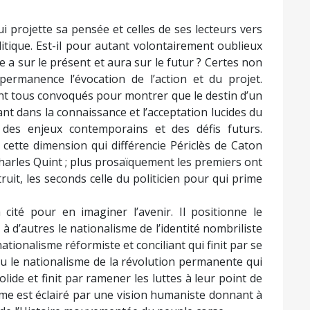
 permanence l’évocation de l’action et du projet.
nt tous convoqués pour montrer que le destin d’un
ant dans la connaissance et l’acceptation lucides du
es enjeux contemporains et des défis futurs.
cette dimension qui différencie Périclès de Caton
harles Quint ; plus prosaïquement les premiers ont
uit, les seconds celle du politicien pour qui prime
 cité pour en imaginer l’avenir. Il positionne le
 à d’autres le nationalisme de l’identité nombriliste
nationalisme réformiste et conciliant qui finit par se
u le nationalisme de la révolution permanente qui
lide et finit par ramener les luttes à leur point de
sme est éclairé par une vision humaniste donnant à
g de l’Histoire mouvementée du peuple corse
e « Images et écrit d’une lutte », Pierre Poggioli,
et textes, avec la relation de ses propres action
énements de l’après-guerre puis ceux qui, depuis les