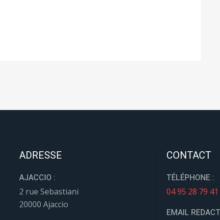
ADRESSE
CONTACT
AJACCIO :
TÉLÉPHONE :
2 rue Sebastiani
04 95 28 79 41
20000 Ajaccio
EMAIL REDACT
HORAIRES
redaction@jou
EMAIL ANNONC
LUNDI-MARDI-JEUDI :
contact@journ
8h30 - 15h30