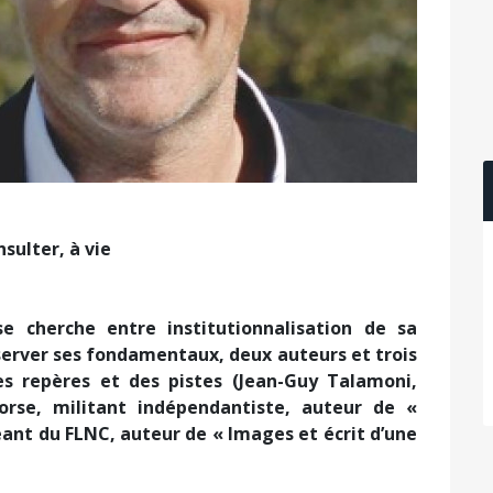
sulter, à vie
e cherche entre institutionnalisation de sa
erver ses fondamentaux, deux auteurs et trois
es repères et des pistes (Jean-Guy Talamoni,
orse, militant indépendantiste, auteur de «
geant du FLNC, auteur de « Images et écrit d’une
i projette sa pensée et celles de ses lecteurs vers
olitique. Est-il pour autant volontairement oublieux
lle a sur le présent et aura sur le futur ? Certes non