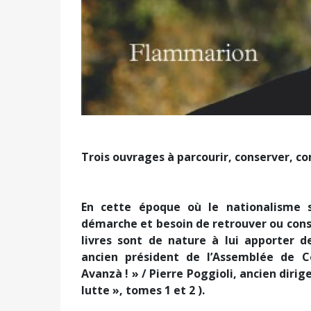
Trois ouvrages à parcourir, conserver, con
En cette époque où le nationalisme s
démarche et besoin de retrouver ou cons
livres sont de nature à lui apporter d
ancien président de l’Assemblée de C
Avanzà ! » / Pierre Poggioli, ancien diri
lutte », tomes 1 et 2 ).
« Avanzà ! » révèle un Jean-Guy Talamoni qu
l’avenir. Ce que devrait faire tout acteur p
de l’Histoire ou insensible à l’influence qu’e