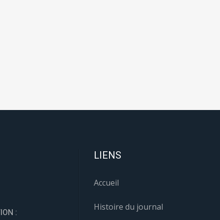
LIENS
Accueil
Histoire du journal
ION :
rnaldelacorse.corsica
Articles
ES LÉGALES :
Publications
aldelacorse.corsica