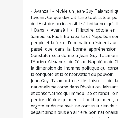
! Dans « Avanzà ! », l’Histoire côtoie en
Sampieru, Paoli, Bonaparte et Napoléon so
peuple et la force d’une nation résident aut
passé que dans la bonne appréhension d
Constater cela donne à Jean-Guy Talamoni 
l’Ancien, Alexandre de César, Napoléon de C
la dimension de l’homme politique qui constr
la conquête et la conservation du pouvoir.
Jean-Guy Talamoni use de l’histoire de la
nationalisme corse dans l’évolution, laissant
et conservatrice qui immobilise et rancit, le 
perdre idéologiquement et politiquement, o
ergote et éructe mais ne construit rien de so
départ sinon plus en arrière. Son nationali
voir une continuité de progrès tout au lon
.Dans le millier de pages des tomes 1 et 2 d
mêle chronologiquement documents, photos 
et analyses. Dans le tome 1, défilent les év