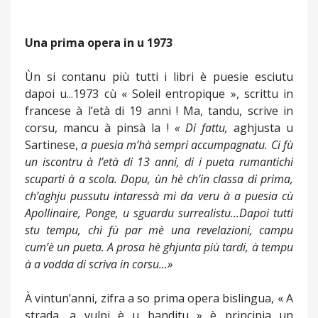
Una prima opera in u 1973
Ùn si contanu più tutti i libri è puesie esciutu
dapoi u...1973 cù « Soleil entropique », scrittu in
francese à l’età di 19 anni ! Ma, tandu, scrive in
corsu, mancu à pinsà la !
« Di fattu,
aghjusta u
Sartinese,
a puesia m’hà sempri accumpagnatu. Ci fù
un iscontru à l’età di 13 anni, di i pueta rumantichi
scuparti à a scola. Dopu, ùn hè ch’in classa di prima,
ch’aghju pussutu intaressà mi da veru à a puesia cù
Apollinaire, Ponge, u sguardu surrealistu...Dapoi tutti
stu tempu, chì fù par mè una revelazioni, campu
cum’è un pueta. A prosa hè ghjunta più tardi, à tempu
à a vodda di scriva in corsu...»
À vintun’anni, zifra a so prima opera bislingua, « A
strada, a vulpi è u banditu » è principia un