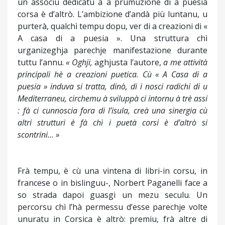
un associu dedicatu à a prumuzione di a puesia
corsa è d’altrò. L’ambizione d’andà più luntanu, u
purterà, qualchì tempu dopu, ver di a creazioni di «
A casa di a puesia ». Una struttura chì
urganizeghja parechje manifestazione durante
tuttu l’annu.
« Oghji,
aghjusta l’autore,
a me attività
principali hè a creazioni puetica. Cù « A Casa di a
puesia » induva si tratta, dinò, di i nosci radichi di u
Mediterraneu, circhemu à sviluppà ci intornu à trè assi
: fà ci cunnoscia fora di l’isula, creà una sinergia cù
altri strutturi è fà chì i puetà corsi è d’altrò si
scontrini... »
Frà tempu, è cù una vintena di libri-in corsu, in
francese o in bislinguu-, Norbert Paganelli face a
so strada dapoi guasgi un mezu seculu. Un
percorsu chì l’hà permessu d’esse parechje volte
unuratu in Corsica è altrò: premiu, frà altre di