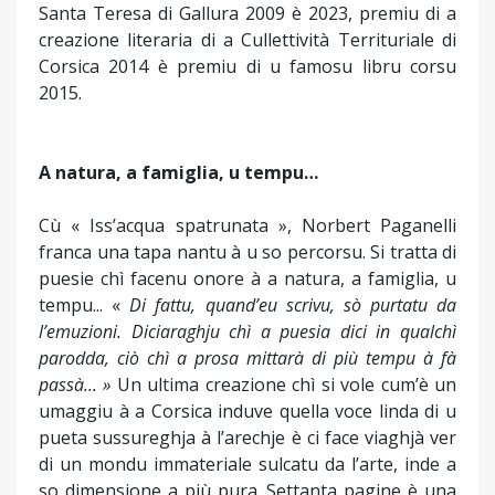
Santa Teresa di Gallura 2009 è 2023, premiu di a
creazione literaria di a Cullettività Territuriale di
Corsica 2014 è premiu di u famosu libru corsu
2015.
A natura, a famiglia, u tempu…
Cù « Iss’acqua spatrunata », Norbert Paganelli
franca una tapa nantu à u so percorsu. Si tratta di
puesie chì facenu onore à a natura, a famiglia, u
tempu... «
Di fattu, quand’eu scrivu, sò purtatu da
l’emuzioni. Diciaraghju chì a puesia dici in qualchì
parodda, ciò chì a prosa mittarà di più tempu à fà
passà... »
Un ultima creazione chì si vole cum’è un
umaggiu à a Corsica induve quella voce linda di u
pueta sussureghja à l’arechje è ci face viaghjà ver
di un mondu immateriale sulcatu da l’arte, inde a
so dimensione a più pura. Settanta pagine è una