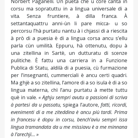
Norbert Paganelli. Un pueta chè u core canta in
corsu ma sopratuttu in a lingua universale di a
vita. Senza fruntiere, à dilla franca. À
settantaquattru anni-ùn li pare micca- u so
percorsu l’hà purtatu nantu à i chjassi di a riescita
à prò di a puesia è di a lingua corsa ancu s’ellu
parla cùn umilità. Eppuru, hà ottenutu, dopu à
una zitellina in Sartè, un dutturatu di scenze
pulitiche. È fattu una carriera in a Funzione
Publica di Statu, aldilà di a puesia, cù furmazione
per l’insegnanti, cummerciali è ancu certi quadri.
Ma ghjè a so zitellina, l’amore di a so isula è di a so
lingua materna, chì l’anu purtatu à mette tuttu
què in vale.
« Aghju sempri avutu a passioni di scriva
à partesi da u passatu,
spiega l’autore,
fatti, ricordi,
evenimenti di a me ziteddina è ancu più tardi. Prima
in francesu è dopu in corsu, bench’aviu sempri issa
lingua tramandata da u me missiavu è a me minnana
à l’arechji... »