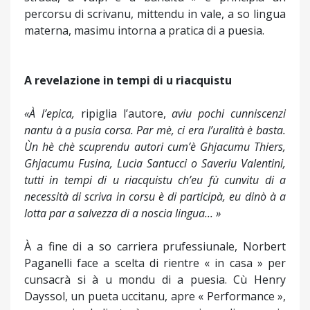
percorsu di scrivanu, mittendu in vale, a so lingua
materna, masimu intorna a pratica di a puesia.
A revelazione in tempi di u riacquistu
«À l’epica,
ripiglia l’autore,
aviu pochi cunniscenzi
nantu à a pusia corsa. Par mè, ci era l’uralità è basta.
Ùn hè chè scuprendu autori cum’è Ghjacumu Thiers,
Ghjacumu Fusina, Lucia Santucci o Saveriu Valentini,
tutti in tempi di u riacquistu ch’eu fù cunvitu di a
necessità di scriva in corsu è di participà, eu dinò à a
lotta par a salvezza di a noscia lingua... »
À a fine di a so carriera prufessiunale, Norbert
Paganelli face a scelta di rientre « in casa » per
cunsacrà si à u mondu di a puesia. Cù Henry
Dayssol, un pueta uccitanu, apre « Performance »,