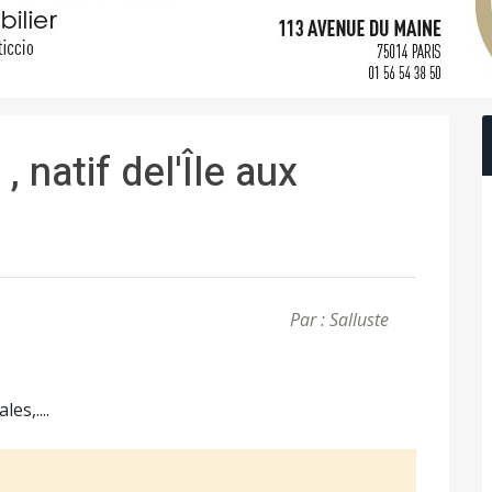
 natif del'Île aux
Par : Salluste
es,....