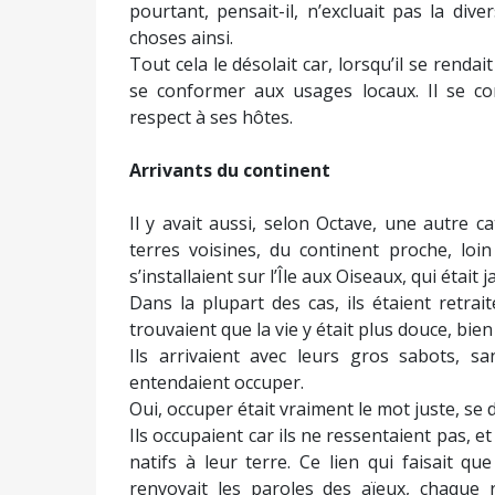
pourtant, pensait-il, n’excluait pas la dive
choses ainsi.
Tout cela le désolait car, lorsqu’il se rendai
se conformer aux usages locaux. Il se con
respect à ses hôtes.
Arrivants du continent
Il y avait aussi, selon Octave, une autre c
terres voisines, du continent proche, loi
s’installaient sur l’Île aux Oiseaux, qui étai
Dans la plupart des cas, ils étaient retrai
trouvaient que la vie y était plus douce, bien
Ils arrivaient avec leurs gros sabots, san
entendaient occuper.
Oui, occuper était vraiment le mot juste, se d
Ils occupaient car ils ne ressentaient pas, et 
natifs à leur terre. Ce lien qui faisait q
renvoyait les paroles des aïeux, chaque r