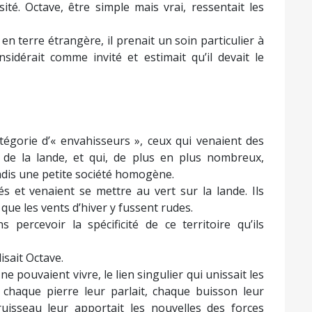
rsité. Octave, être simple mais vrai, ressentait les
t en terre étrangère, il prenait un soin particulier à
sidérait comme invité et estimait qu’il devait le
atégorie d’« envahisseurs », ceux qui venaient des
n de la lande, et qui, de plus en plus nombreux,
t jadis une petite société homogène.
tés et venaient se mettre au vert sur la lande. Ils
 que les vents d’hiver y fussent rudes.
s percevoir la spécificité de ce territoire qu’ils
isait Octave.
ne pouvaient vivre, le lien singulier qui unissait les
ue chaque pierre leur parlait, chaque buisson leur
uisseau leur apportait les nouvelles des forces