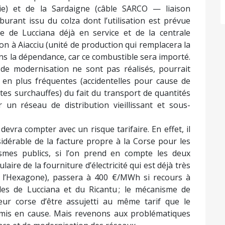
alie) et de la Sardaigne (câble SARCO — liaison
burant issu du colza dont l’utilisation est prévue
e de Lucciana déjà en service et de la centrale
on à Aiacciu (unité de production qui remplacera la
ans la dépendance, car ce combustible sera importé.
 de modernisation ne sont pas réalisés, pourrait
 en plus fréquentes (accidentelles pour cause de
tes surchauffes) du fait du transport de quantités
r un réseau de distribution vieillissant et sous-
 devra compter avec un risque tarifaire. En effet, il
idérable de la facture propre à la Corse pour les
nismes publics, si l’on prend en compte les deux
laire de la fourniture d’électricité qui est déjà très
l’Hexagone), passera à 400 €/MWh si recours à
les de Lucciana et du Ricantu ; le mécanisme de
r corse d’être assujetti au même tarif que le
mis en cause. Mais revenons aux problématiques