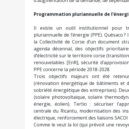
d’augmentation de la demande, de dépendan
Programmation pluriannuelle de l’énergi
Il existe un outil institutionnel pour 
pluriannuelle de l’énergie (PPE). Quèsaco ? Il 
la Collectivité de Corse d’un document str
agenda décennal, des objectifs prioritai
d’électricité sur le territoire corse (transi
renouvelables [EnR], sécurité d’approvisio
PPE concerne la période 2018-2028.
Trois objectifs majeurs ont été retenu
(rénovation énergétique de bâtiments et d
sobriété énergétique des entreprises). Deux
(solaire photovoltaïque, solaire thermodyn
énergie, éolien). Tertio : sécuriser l’ap
centrale du Ricantu, modernisation des in
électrique, renforcement des liaisons SACOI
Comme le veut la loi (qui prévoit une revoyu