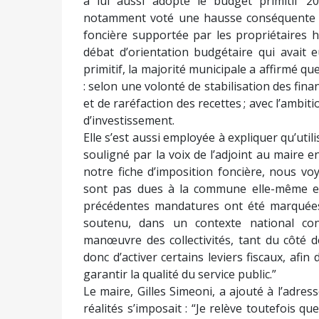
a lui aussi adopté le budget primitif 202
notamment voté une hausse conséquente 
foncière supportée par les propriétaires
débat d’orientation budgétaire qui avait
primitif, la majorité municipale a affirmé qu
: selon une volonté de stabilisation des fi
et de raréfaction des recettes ; avec l’ambiti
d’investissement.
Elle s’est aussi employée à expliquer qu’utilise
souligné par la voix de l’adjoint au maire 
notre fiche d’imposition foncière, nous vo
sont pas dues à la commune elle-même et 
précédentes mandatures ont été marquées 
soutenu, dans un contexte national con
manœuvre des collectivités, tant du côté 
donc d’activer certains leviers fiscaux, afi
garantir la qualité du service public.”
Le maire, Gilles Simeoni, a ajouté à l’adress
réalités s’imposait : “Je relève toutefois q