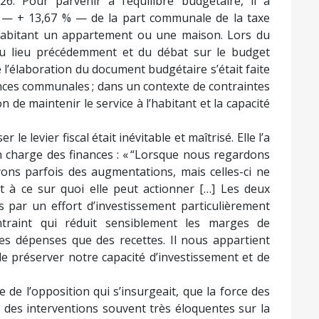
6. Pour parvenir à l’équilibre budgétaire, il a
— + 13,67 % — de la part communale de la taxe
 habitant un appartement ou une maison. Lors du
 eu lieu précédemment et du débat sur le budget
e l’élaboration du document budgétaire s’était faite
nances communales ; dans un contexte de contraintes
on de maintenir le service à l’habitant et la capacité
r le levier fiscal était inévitable et maîtrisé. Elle l’a
en charge des finances : « “Lorsque nous regardons
yons parfois des augmentations, mais celles-ci ne
à ce sur quoi elle peut actionner […] Les deux
par un effort d’investissement particulièrement
traint qui réduit sensiblement les marges de
des dépenses que des recettes. Il nous appartient
n de préserver notre capacité d’investissement et de
e de l’opposition qui s’insurgeait, que la force des
ue des interventions souvent très éloquentes sur la