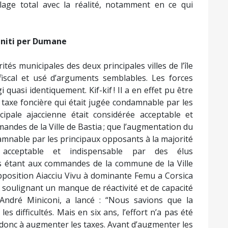
lage total avec la réalité, notamment en ce qui
 Uniti per Dumane
és municipales des deux principales villes de l’île
 fiscal et usé d’arguments semblables. Les forces
 quasi identiquement. Kif-kif ! Il a en effet pu être
 taxe foncière qui était jugée condamnable par les
ipale ajaccienne était considérée acceptable et
andes de la Ville de Bastia ; que l’augmentation du
damnable par les principaux opposants à la majorité
e acceptable et indispensable par des élus
 étant aux commandes de la commune de la Ville
l’opposition Aiacciu Vivu à dominante Femu a Corsica
n soulignant un manque de réactivité et de capacité
-André Miniconi, a lancé : “Nous savions que la
 les difficultés. Mais en six ans, l’effort n’a pas été
nt donc à augmenter les taxes. Avant d’augmenter les