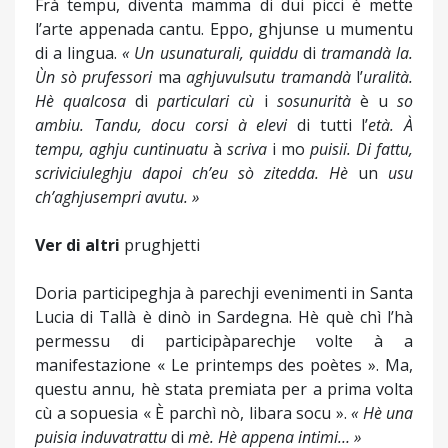
Frà tempu, diventa mamma di dui picci è mette
l’arte appenada cantu. Eppo, ghjunse u mumentu
di a lingua.
« Un
usu
naturali
,
quiddu
di
tramandà
la
.
Ùn
sò
prufessori
ma
aghju
vulsutu
tramandà
l’
uralità
.
Hè
qualcosa
di
particulari
cù
i
so
sunurità
è u
so
ambiu
. Tandu, docu
corsi
à
elevi
di tutti l’
età
. À
tempu
,
aghju
cuntinuatu
à
scriva
i mo
puisii
. Di
fattu
,
scriviciuleghju
dapoi
ch’eu
sò
zitedda
.
Hè
un
usu
ch’aghju
sempri
avutu
. »
Ver di
altri
prughjetti
Doria participeghja à parechji evenimenti in Santa
Lucia di Tallà è dinò in Sardegna. Hè què chì l’hà
permessu di participàparechje volte à a
manifestazione « Le printemps des poètes ». Ma,
questu annu, hè stata premiata per a prima volta
cù a sopuesia « È parchì nò, libara socu ».
«
Hè
una
puisia
induva
trattu
di
mè
.
Hè
appena
intimi
… »