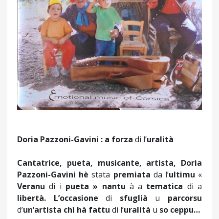
Doria Pazzoni-Gavini :
a
forza
di l’
uralità
Cantatrice,
pueta
,
musicante
,
artista
, Doria
Pazzoni-Gavini
hè
stata
premiata
da l’
ultimu
«
Veranu
di i
pueta
»
nantu
à a
tematica
di a
libertà
. L’
occasione
di
sfuglià
u
parcorsu
d’
un’artista
chì
hà
fattu
di l’
uralità
u
so
ceppu
…