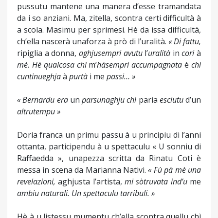
pussutu mantene una manera d’esse tramandata
da i so anziani. Ma, zitella, scontra certi difficultà à
a scola. Masimu per sprimesi. Hè da issa difficultà,
ch’ella nascerà unaforza à prò di l’uralità.
« Di
fattu
,
ripiglia a donna,
aghju
sempri
avutu
l’
uralità
in
cori
à
mè
.
Hè
qualcosa
chì
m’
hà
sempri
accumpagnata
è
chì
cuntinueghja
à
purtà
i me
passi
… »
«
Bernardu
era
un
parsunaghju
chì
paria
esciutu
d’un
altru
tempu
»
Doria franca un primu passu à u principiu di l’anni
ottanta, participendu à u spettaculu « U sonniu di
Raffaedda », unapezza scritta da Rinatu Coti è
messa in scena da Marianna Nativi.
«
Fù
pà
mè
una
revelazioni
,
aghjusta l’artista,
mi
sò
truvata
ind’u
me
ambiu
naturali
. Un
spettaculu
tarribuli
. »
Hè à u listessu mumentu ch’ella scontra quellu chì