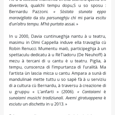
diventerà, qualchì tempu dopu,S u so sposu :
Bernardu Pazzoni.
«
Sò
stata
stunata
eppo
maravigliata
da
stu
parsunaghju
chì
mi paria
escitu
d’
un’altru
tempu
. M’
hà
purtata
assai. »
In u 2000, Davia cuntinueghja nantu à u teatru,
masimu in Olmi Cappella induve ella travaglia cù
Robin Renucci. Mumentu maiò, participeghja à un
spettaculu dedicatu à u RèTiadoru (De Neuhoff) à
mezu à tercani di u cantu è u teatru. Piglia, à
tempu, cunscenza di l’impurtanza di l’uralità. Ma
l’artista ùn lascia micca u cantu. Ampara a sunà di
mandulinaè mette tuttu u so sapè fà à u serviziu
di a cultura cù Bernardu, à traversu à creazione di
u gruppu « L’anfarti » (2006).
«
Cantaiami
è
sunaiami
musichi
tradiziunali
.
Avemi
giratu
appena
è
esciutu
un
dischettu
in u 2013. »