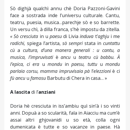
Sò dighjà qualchì annu chè Doria Pazzoni-Gavini
face a sostrada inde l’universu culturale. Cantu,
teatru, puesia, musica…parechje sò e so barrette.
Un versu chì, à dilla franca, s’hè impostu da zitella.
«
Sò
cresciuta
in u
paesu
di Livia
induva
t’
aghju
i me
radichi
,
spiega l’artista,
sò
sempri
stata in
cuntattu
cù
a
cultura
,
d’una
manera
generali
: u
cantu
, a
musica
, l’
impruvisati
è
ancu
u
teatru
cù
babbu
. À
l’
epica
, ci
era
u
mondu
in
paesu
,
tuttu
u
mondu
parlaia
corsu
, mamma
impruvisaia
pà
l’
elezzioni
è ci
fù
ancu
u
famosu
Barbutu di Chera in casa… »
A
lascita
di l’
anziani
Doria hè cresciuta in iss’ambiu quì sin’à i so vinti
anni. Dopuà a so scularità, fala in Aiacciu ma cum’è
assai altri ghjovanidi u so età, colla ogni
dumenicata è tutte e so vacanze in paese. Hà