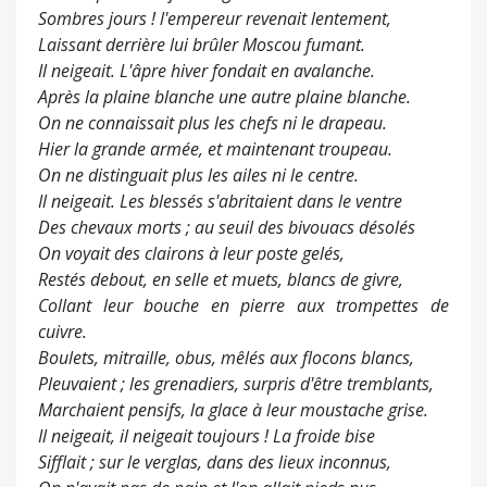
Sombres jours ! l'empereur revenait lentement,
Laissant derrière lui brûler Moscou fumant.
Il neigeait. L'âpre hiver fondait en avalanche.
Après la plaine blanche une autre plaine blanche.
On ne connaissait plus les chefs ni le drapeau.
Hier la grande armée, et maintenant troupeau.
On ne distinguait plus les ailes ni le centre.
Il neigeait. Les blessés s'abritaient dans le ventre
Des chevaux morts ; au seuil des bivouacs désolés
On voyait des clairons à leur poste gelés,
Restés debout, en selle et muets, blancs de givre,
Collant leur bouche en pierre aux trompettes de
cuivre.
Boulets, mitraille, obus, mêlés aux flocons blancs,
Pleuvaient ; les grenadiers, surpris d'être tremblants,
Marchaient pensifs, la glace à leur moustache grise.
Il neigeait, il neigeait toujours ! La froide bise
Sifflait ; sur le verglas, dans des lieux inconnus,