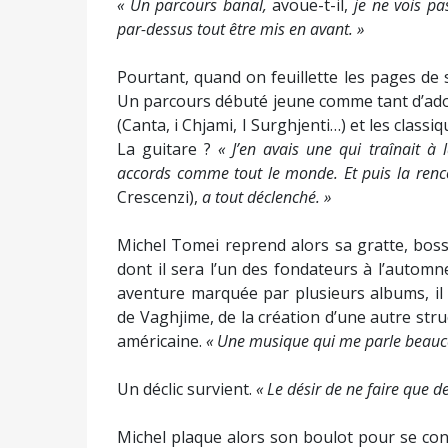
« Un parcours banal,
avoue-t-il,
je ne vois pa
par-dessus tout être mis en avant. »
Pourtant, quand on feuillette les pages de s
Un parcours débuté jeune comme tant d’ado
(Canta, i Chjami, I Surghjenti…) et les classi
La guitare ?
« J’en avais une qui traînait à
accords comme tout le monde. Et puis la renco
Crescenzi),
a tout déclenché. »
Michel Tomei reprend alors sa gratte, boss
dont il sera l’un des fondateurs à l’autom
aventure marquée par plusieurs albums, il 
de Vaghjime, de la création d’une autre str
américaine.
« Une musique qui me parle beaucou
Un déclic survient.
« Le désir de ne faire que 
Michel plaque alors son boulot pour se con