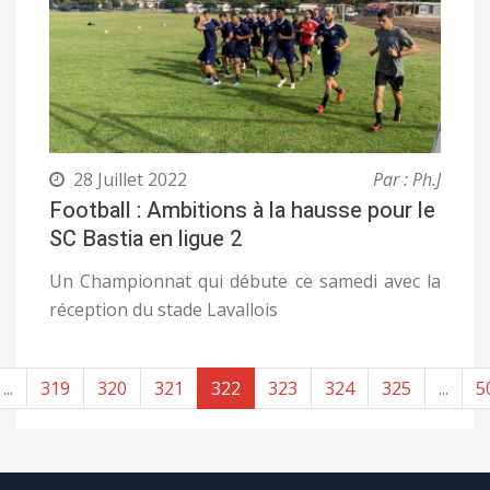
28 Juillet 2022
Par : Ph.J
Football : Ambitions à la hausse pour le
SC Bastia en ligue 2
Un Championnat qui débute ce samedi avec la
réception du stade Lavallois
...
319
320
321
322
323
324
325
...
5