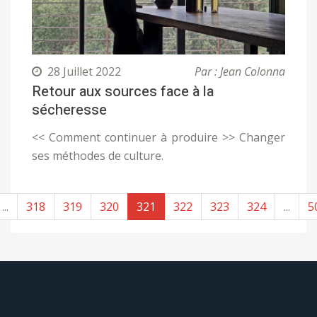
28 Juillet 2022
Par : Jean Colonna
Retour aux sources face à la
sécheresse
<< Comment continuer à produire >> Changer
ses méthodes de culture.
...
318
319
320
321
322
323
324
...
5