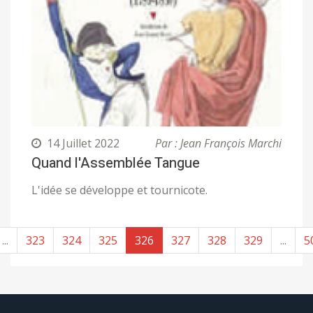
14 Juillet 2022
Par : Jean François Marchi
Quand l'Assemblée Tangue
L'idée se développe et tournicote.
...
323
324
325
326
327
328
329
...
5