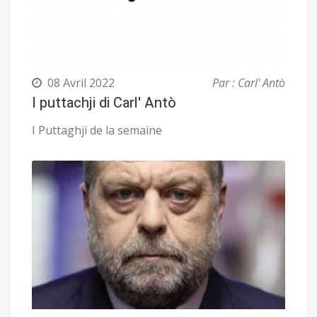
08 Avril 2022
Par : Carl' Antò
I puttachji di Carl' Antò
I Puttaghji de la semaine