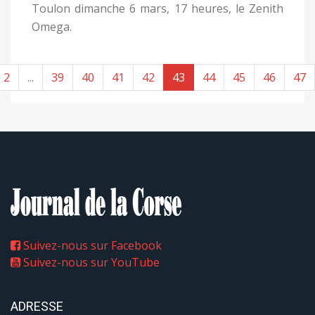
Toulon dimanche 6 mars, 17 heures, le Zenith
Omega.
2
...
39
40
41
42
43
44
45
46
47
Suivez-nous sur Facebook
Suivez-nous sur YouTube
ADRESSE