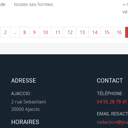
de
toutes ses formes.
« 
.
vé
2
...
8
9
10
11
12
13
14
15
16
ADRESSE
CONTACT
AJACCIO :
TÉLÉPHONE :
2 rue Sebastiani
04 95 28 79 41
20000 Ajaccio
EMAIL REDACT
HORAIRES
redaction@jou