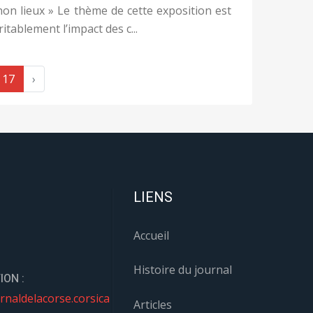
non lieux » Le thème de cette exposition est
ritablement l’impact des c...
17
›
LIENS
Accueil
Histoire du journal
ION :
rnaldelacorse.corsica
Articles