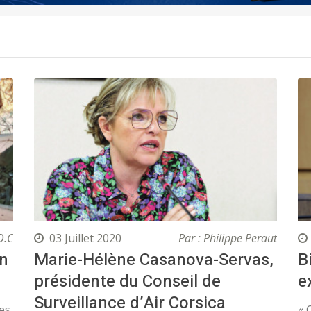
D.C
03 Juillet 2020
Par : Philippe Peraut
In
Marie-Hélène Casanova-Servas,
B
présidente du Conseil de
e
Surveillance d’Air Corsica
es,
« 