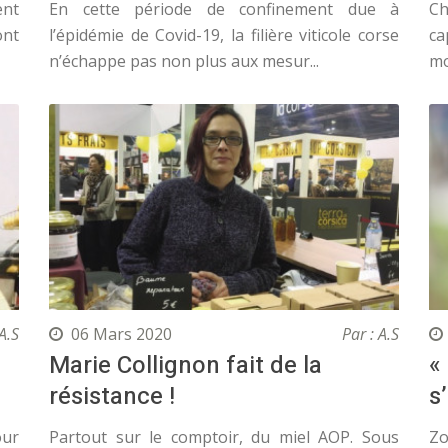
ent
En cette période de confinement due à
Ch
ont
l’épidémie de Covid-19, la filière viticole corse
ca
n’échappe pas non plus aux mesur...
mo
A.S
06 Mars 2020
Par : A.S
Marie Collignon fait de la
«
résistance !
s
our
Partout sur le comptoir, du miel AOP. Sous
Zo