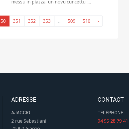
messu in piazza, un novu cuncettu :....
350
351
352
353
...
509
510
›
ADRESSE
CONTACT
AJACCIO :
TÉLÉPHONE :
2 rue Sebastiani
04 95 28 79 41
20000 Ajaccio