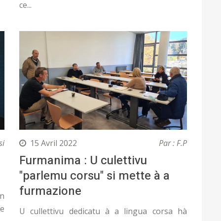
ce...
si
15 Avril 2022
Par : F.P
Furmanima : U culettivu
"parlemu corsu" si mette à a
furmazione
in
e
U cullettivu dedicatu à a lingua corsa hà