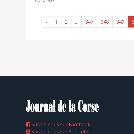
surprise.
‹
1
2
...
347
348
349
Suivez-nous sur Facebook
Suivez-nous sur YouTube