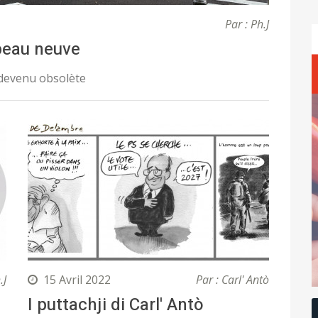
Par : Ph.J
 peau neuve
 devenu obsolète
.J
15 Avril 2022
Par : Carl' Antò
I puttachji di Carl' Antò