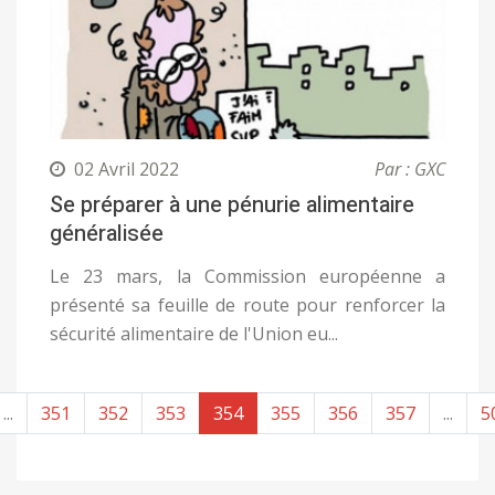
02 Avril 2022
Par : GXC
Se préparer à une pénurie alimentaire
généralisée
Le 23 mars, la Commission européenne a
présenté sa feuille de route pour renforcer la
sécurité alimentaire de l'Union eu...
...
351
352
353
354
355
356
357
...
5