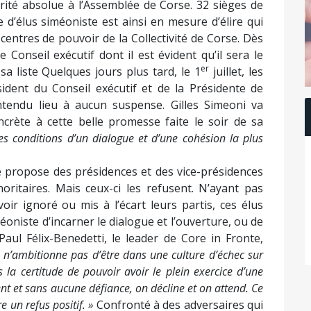
orité absolue à l’Assemblée de Corse. 32 sièges de
e d’élus siméoniste est ainsi en mesure d’élire qui
entres de pouvoir de la Collectivité de Corse. Dès
 Conseil exécutif dont il est évident qu’il sera le
er
a liste Quelques jours plus tard, le 1
juillet, les
ésident du Conseil exécutif et de la Présidente de
tendu lieu à aucun suspense. Gilles Simeoni va
crète à cette belle promesse faite le soir de sa
es conditio
ns
d’un dialog
u
e et d’une cohésion la plus
ste propose des présidences et des vice-présidences
oritaires. Mais ceux-ci les refusent. N’ayant pas
oir ignoré ou mis à l’écart leurs partis, ces élus
oniste d’incarner le dialogue et l’ouverture, ou de
Paul Félix-Benedetti, le leader de Core in Fronte,
e n’ambitionne pas d’être dans une culture d’échec sur
 la certitude de pouvoir avoir le plein exercice d’une
 et sans aucune défiance, on décline et on attend. Ce
e un refus positif. »
Confronté à des adversaires qui