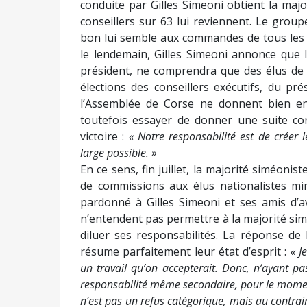
conduite par Gilles Simeoni obtient la maj
conseillers sur 63 lui reviennent. Le group
bon lui semble aux commandes de tous les c
le lendemain, Gilles Simeoni annonce que le
président, ne comprendra que des élus de s
élections des conseillers exécutifs, du pr
l’Assemblée de Corse ne donnent bien en
toutefois essayer de donner une suite con
victoire :
« Notre responsabilité est de créer l
large po
s
sible. »
En ce sens, fin juillet, la majorité siméoni
de commissions aux élus nationalistes min
pardonné à Gilles Simeoni et ses amis d’av
n’entendent pas permettre à la majorité simé
diluer ses responsabilités. La réponse de 
résume parfaitement leur état d’esprit :
« J
un travail qu’on accepterait.
Donc, n’ayant pas
responsabilité même secondaire, pour le moment
n’est pas un refus catégorique, mais au contrair