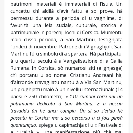
patrimonii materiali è immateriali di l’isula. Un
cuncettu chì aldilà d’avè fattu e so prove, hà
permessu durante a perioda di u vaghjime, di
favurizà una leia suciale, culturale, storica è
patrimuniale in parechji lochi di Corsica. Mumentu
maiò d’issa perioda, a San Martinu, festighjata
l’ondeci di nuvembre. Patrone di i Vignaghjoli, San
Martinu fù u simbolu di a spartera. Hà participatu,
à u quartu seculu à a Vangelisazione di a Gallia
Rumana. In Corsica, sò numarosi siti (e ghjesge)
chì portanu u so nome. Cristianu Andreani hà,
d’altronde travagliatu nantu à a Via San Martinu,
un prughjettu maiò à un nivellu internaziunale (14
paesi è 250 chilometri).
« 110 cumuni corsi ani un
patrimoniu dedicatu à San Martinu. È u nosciu
travaddu ùn hè ancu compiu. Ùn si sà s’eddu hè
passatu in Corsica ma u so percorsu u ci faci pinsà
quantunqua,
spiega u capimachja di u « Festivale di
a ruralità », una manifestazione più chè mai