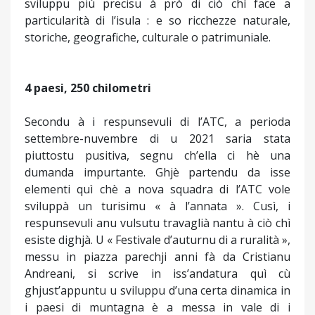
sviluppu più precisu à prò di ciò chì face a
particularità di l’isula : e so ricchezze naturale,
storiche, geografiche, culturale o patrimuniale.
4 paesi, 250 chilometri
Secondu à i respunsevuli di l’ATC, a perioda
settembre-nuvembre di u 2021 saria stata
piuttostu pusitiva, segnu ch’ella ci hè una
dumanda impurtante. Ghjè partendu da isse
elementi quì chè a nova squadra di l’ATC vole
sviluppà un turisimu « à l’annata ». Cusì, i
respunsevuli anu vulsutu travaglià nantu à ciò chì
esiste dighjà. U « Festivale d’auturnu di a ruralità »,
messu in piazza parechji anni fà da Cristianu
Andreani, si scrive in iss’andatura quì cù
ghjust’appuntu u sviluppu d’una certa dinamica in
i paesi di muntagna è a messa in vale di i