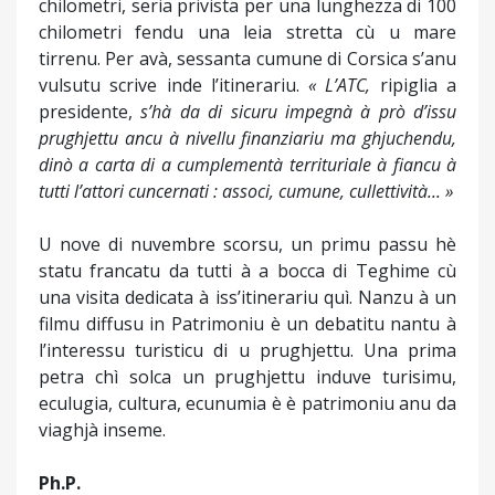
chilometri, seria privista per una lunghezza di 100
chilometri fendu una leia stretta cù u mare
tirrenu. Per avà, sessanta cumune di Corsica s’anu
vulsutu scrive inde l’itinerariu.
« L’ATC,
ripiglia a
presidente,
s’hà da di sicuru impegnà à prò d’issu
prughjettu ancu à nivellu finanziariu ma ghjuchendu,
dinò a carta di a cumplementà territuriale à fiancu à
tutti l’attori cuncernati : associ, cumune, cullettività... »
U nove di nuvembre scorsu, un primu passu hè
statu francatu da tutti à a bocca di Teghime cù
una visita dedicata à iss’itinerariu quì. Nanzu à un
filmu diffusu in Patrimoniu è un debatitu nantu à
l’interessu turisticu di u prughjettu. Una prima
petra chì solca un prughjettu induve turisimu,
eculugia, cultura, ecunumia è è patrimoniu anu da
viaghjà inseme.
Ph.P.