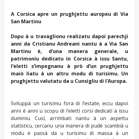
A Corsica apre un prughjettu auropeu di Via
San Martinu
Dopu à u travaglionu realizatu dapoi parechji
anni da Cristianu Andreani nantu à a Via San
Martinu è, d’una manera generale, u
patrimoniu dedicatu in Corsica à issu Santu,
l’eletti s’impegnanu à prò d’un prughjettu
maiò liatu à un altru modu di turisimu. Un
prughjettu valutatu da u Cunsigliu di l’Auropa.
Sviluppà un turisimu fora di l’estate, eccu dapoi
anni è anni u scopu di l’eletti corsi dedicati à issu
duminiu. Cusì, arrimbati nantu à un aspettu
statisticu, cercanu una manera di pudè scambià u
modu è passà da u turisimu di massa à un