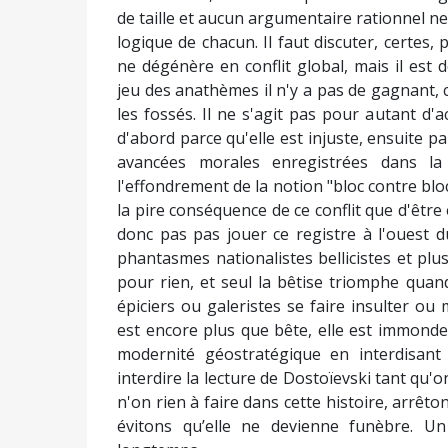
de taille et aucun argumentaire rationnel ne 
logique de chacun. Il faut discuter, certes, 
ne dégénère en conflit global, mais il est
jeu des anathèmes il n'y a pas de gagnant, c'
les fossés. Il ne s'agit pas pour autant d'a
d'abord parce qu'elle est injuste, ensuite parc
avancées morales enregistrées dans la 
l'effondrement de la notion "bloc contre bloc
la pire conséquence de ce conflit que d'être 
donc pas pas jouer ce registre à l'ouest d
phantasmes nationalistes bellicistes et p
pour rien, et seul la bêtise triomphe qua
épiciers ou galeristes se faire insulter o
est encore plus que bête, elle est immonde
modernité géostratégique en interdisant
interdire la lecture de Dostoïevski tant qu'o
n'on rien à faire dans cette histoire, arrêto
évitons qu’elle ne devienne funèbre. U