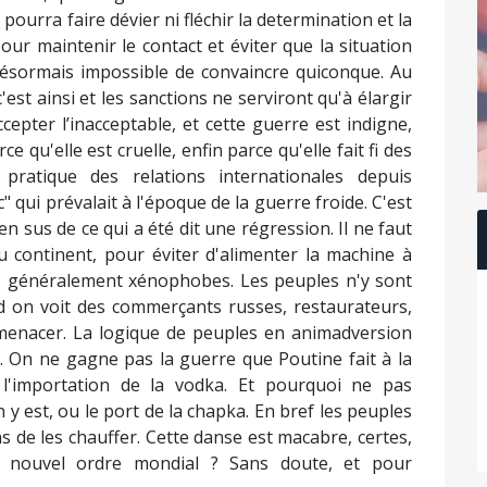
pourra faire dévier ni fléchir la determination et la
pour maintenir le contact et éviter que la situation
 désormais impossible de convaincre quiconque. Au
est ainsi et les sanctions ne serviront qu'à élargir
ccepter l’inacceptable, et cette guerre est indigne,
e qu'elle est cruelle, enfin parce qu'elle fait fi des
pratique des relations internationales depuis
" qui prévalait à l'époque de la guerre froide. C'est
en sus de ce qui a été dit une régression. Il ne faut
u continent, pour éviter d'alimenter la machine à
lus généralement xénophobes. Les peuples n'y sont
nd on voit des commerçants russes, restaurateurs,
u menacer. La logique de peuples en animadversion
. On ne gagne pas la guerre que Poutine fait à la
 l'importation de la vodka. Et pourquoi ne pas
n y est, ou le port de la chapka. En bref les peuples
ns de les chauffer. Cette danse est macabre, certes,
n nouvel ordre mondial ? Sans doute, et pour