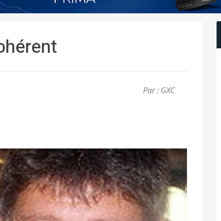
cohérent
Par : GXC