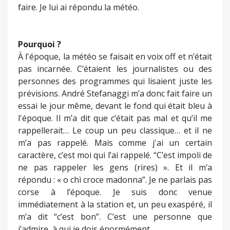
rousse, votre accent et votre CV, certes très fourni
mais je n’en ai pas besoin. » Puis, comme il était
très perplexe, il m’a demandé ce que je voudrais
faire. Je lui ai répondu la météo.
Pourquoi ?
À l'époque, la météo se faisait en voix off et n’était
pas incarnée. C’étaient les journalistes ou des
personnes des programmes qui lisaient juste les
prévisions. André Stefanaggi m’a donc fait faire un
essai le jour même, devant le fond qui était bleu à
l'époque. Il m’a dit que c’était pas mal et qu’il me
rappellerait… Le coup un peu classique… et il ne
m’a pas rappelé. Mais comme j'ai un certain
caractère, c’est moi qui l’ai rappelé. “C’est impoli de
ne pas rappeler les gens (rires) ». Et il m’a
répondu : « o chì croce madonna”. Je ne parlais pas
corse à l’époque. Je suis donc venue