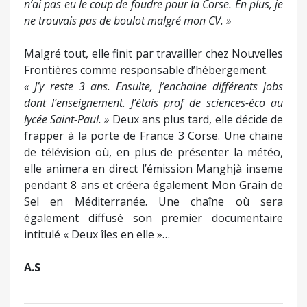
ne voulais plus vivre sur une île,
confie celle qui
habitait à Zadar, sur la côte dalmate.
Au début, je
n’ai pas eu le coup de foudre pour la Corse. En plus, je
ne trouvais pas de boulot malgré mon CV. »
Malgré tout, elle finit par travailler chez Nouvelles
Frontières comme responsable d’hébergement.
« J’y reste 3 ans. Ensuite, j’enchaine différents jobs
dont l’enseignement. J’étais prof de sciences-éco au
lycée Saint-Paul. »
Deux ans plus tard, elle décide de
frapper à la porte de France 3 Corse. Une chaine
de télévision où, en plus de présenter la météo,
elle animera en direct l’émission Manghjà inseme
pendant 8 ans et créera également Mon Grain de
Sel en Méditerranée. Une chaîne où sera
également diffusé son premier documentaire
intitulé « Deux îles en elle »…