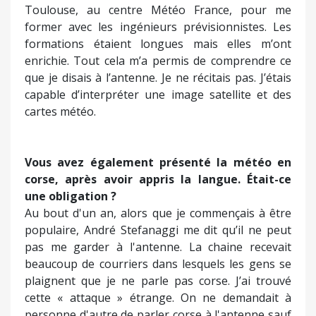
J’y allais 2 ou 3 fois par semaine. Il m’a appris tout
ce qu'il pouvait et a fait un boulot extraordinaire
avec moi. Ensuite, j'ai demandé à partir à
Toulouse, au centre Météo France, pour me
former avec les ingénieurs prévisionnistes. Les
formations étaient longues mais elles m’ont
enrichie. Tout cela m’a permis de comprendre ce
que je disais à l’antenne. Je ne récitais pas. J’étais
capable d’interpréter une image satellite et des
cartes météo.
Vous avez également présenté la météo en
corse, après avoir appris la langue. Était-ce
une obligation ?
Au bout d'un an, alors que je commençais à être
populaire, André Stefanaggi me dit qu’il ne peut
pas me garder à l'antenne. La chaine recevait
beaucoup de courriers dans lesquels les gens se