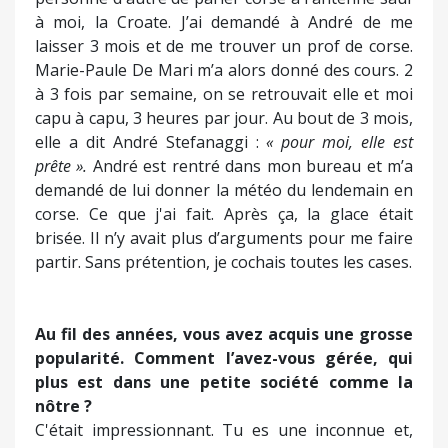
plaignent que je ne parle pas corse. J’ai trouvé
cette « attaque » étrange. On ne demandait à
personne d'autre de parler corse à l'antenne sauf
à moi, la Croate. J’ai demandé à André de me
laisser 3 mois et de me trouver un prof de corse.
Marie-Paule De Mari m’a alors donné des cours. 2
à 3 fois par semaine, on se retrouvait elle et moi
capu à capu, 3 heures par jour. Au bout de 3 mois,
elle a dit André Stefanaggi :
« pour moi, elle est
prête ».
André est rentré dans mon bureau et m’a
demandé de lui donner la météo du lendemain en
corse. Ce que j'ai fait. Après ça, la glace était
brisée. Il n’y avait plus d’arguments pour me faire
partir. Sans prétention, je cochais toutes les cases.
Au fil des années, vous avez acquis une grosse
popularité. Comment l’avez-vous gérée, qui
plus est dans une petite société comme la