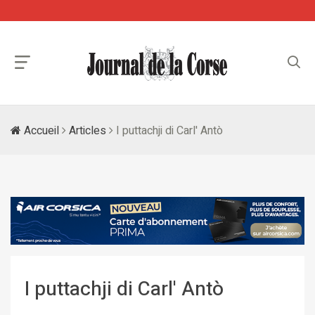
Accueil
Articles
I puttachji di Carl' Antò
I puttachji di Carl' Antò