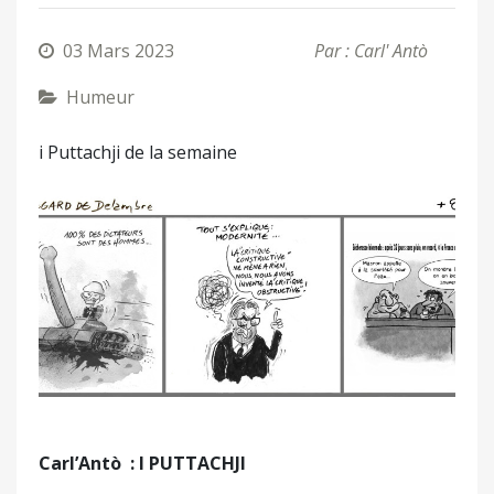
03 Mars 2023
Par : Carl' Antò
Humeur
i Puttachji de la semaine
Carl’Antò
: I PUTTACHJI