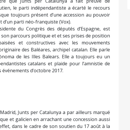
re que Junts per Catalunya a fait preuve de
tien, le parti indépendantiste a écarté le recours
risque toujours présent d’une accession au pouvoir
et d’un parti néo-franquiste (Vox).
ésidente du Congrès des députés d’Espagne, est
 son parcours politique et et ses prises de position
aisées et constructives avec les mouvements
riginaire des Baléares, archipel catalan. Elle parle
tònoma de les Illes Balears. Elle a toujours eu un
endantistes catalans et plaide pour l’amnistie de
es événements d’octobre 2017.
Madrid, Junts per Catalunya a par ailleurs marqué
sque et galicien en arrachant une concession aussi
ffet, dans le cadre de son soutien du 17 août à la