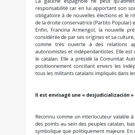
La gauche espagnole ne peut qu’admett
responsabilité car en lui apportant son sou
obligatoire à de nouvelles élections et le 
de la droite conservatrice (Partito Popular) 
Enfin, Francina Armengol, la nouvelle pr
considérée de par ses origines et sa culture,
comme très ouverte à des relations ap
autonomistes et indépendantistes. Elle est o
le catalan. Elle a présidé la Comunitat Au
positionnement conciliant envers les indép
tous les militants catalans impliqués dans l
Il est envisagé une « desjudicialización »
Reconnu comme un interlocuteur valable à 
des points au sein des peuples catalan, ba
symbolique que politiquement majeure. En e