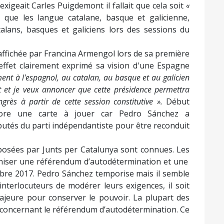
xigeait Carles Puigdemont il fallait que cela soit
«
 que les langue catalane, basque et galicienne,
talans, basques et galiciens lors des sessions du
 affichée par Francina Armengol lors de sa première
 effet clairement exprimé sa vision d'une Espagne
nt à l'espagnol, au catalan, au basque et au galicien
ent et je veux annoncer que cette présidence permettra
ngrès à partir de cette session constitutive ».
Début
core une carte à jouer car Pedro Sánchez a
utés du parti indépendantiste pour être reconduit
 posées par Junts per Catalunya sont connues. Les
ganiser une référendum d’autodétermination et une
obre 2017. Pedro Sánchez temporise mais il semble
nterlocuteurs de modérer leurs exigences, il soit
ajeure pour conserver le pouvoir. La plupart des
r concernant le référendum d’autodétermination. Ce