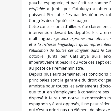
gauche espagnole, et par écrit car comme l’e
vérifiable »
, Junts per Catalunya a obtenu
puissent être utilisées par les députés ca
Congrès des députés d’Espagne.
Cette concession a d’ailleurs été clairement
intervention devant les députés. Elle a en
multilingue : «
Je veux exprimer mon attacheme
et à la richesse linguistique qu'ils représent
l'utilisation de toutes ces langues dans le Co
octobre, Junts per Catalunya aura en
impérativement besoin du vote des sept dép
au poste de Premier ministre.
Depuis plusieurs semaines, les conditions
principales sont la garantie du droit d’or
amnistie pour toutes les événements d’oct
que tout en s’employant à convaincre ses i
disposé à faire une nouvelle concession m
espagnols y étant opposés, il ne peut céde
qui n’est a priori pas un élément de blocage.