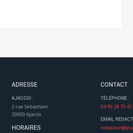
ADRESSE
CONTACT
AJACCIO :
TÉLÉPHONE :
2 rue Sebastiani
04 95 28 79 41
20000 Ajaccio
EMAIL REDACT
HORAIRES
redaction@jou