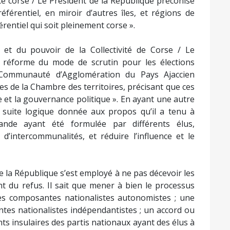
e corse / Le Président de la République préconise
référentiel, en miroir d’autres îles, et régions de
rentiel qui soit pleinement corse ».
 et du pouvoir de la Collectivité de Corse / Le
 réforme du mode de scrutin pour les élections
a Communauté d’Agglomération du Pays Ajaccien
es de la Chambre des territoires, précisant que ces
 et la gouvernance politique ». En ayant une autre
 suite logique donnée aux propos qu’il a tenu à
nde ayant été formulée par différents élus,
’intercommunalités, et réduire l’influence et le
 la République s’est employé à ne pas décevoir les
ont du refus. Il sait que mener à bien le processus
es composantes nationalistes autonomistes ; une
ntes nationalistes indépendantistes ; un accord ou
ts insulaires des partis nationaux ayant des élus à