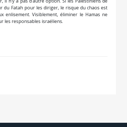
 il n’y a pas d’autre option. Si les Palestiniens de
 du Fatah pour les diriger, le risque du chaos est
x enlisement. Visiblement, éliminer le Hamas ne
ur les responsables israéliens.