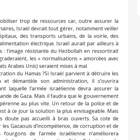
mobiliser trop de ressources car, outre assurer la
nnaires, Israël devrait tout gérer, notamment veiller
itaux, des transports urbains, de la voirie, des
limentation électrique. Israël aurait par ailleurs à
 : l’image résistante du Hezbollah en ressortirait
égraderaient, les « normalisations » amorcées avec
ts Arabes Unis) seraient mises à mal.
tration du Hamas ?Si Israël parvient à détruire les
n et démantèle son administration, il s’ouvrira
t laquelle l’armée israélienne devra assurer la
 bande de Gaza. Mais il faudra que le gouvernement
 pérenne au plus vite. Un retour de la police et de
est à ce jour la solution la plus envisageable. Mais
doute pas accueilli à bras ouverts. Sa cote de
ar les Gazaouis d’incompétence, de corruption et de
s fourgons de l’armée israélienne n’améliorera