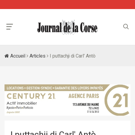
Accueil
Articles
I puttachji di Carl' Antò
I puttachji di Carl' Antò