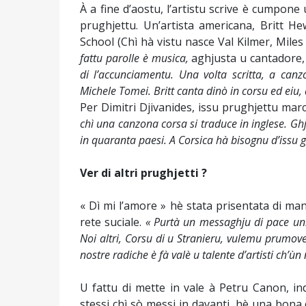
À a fine d’aostu, l’artistu scrive è cumpon
prughjettu. Un’artista americana, Britt He
School (Chì hà vistu nasce Val Kilmer, Miles
fattu parolle è musica,
aghjusta u cantadore
di l’accunciamentu. Una volta scritta, a canz
Michele Tomei. Britt canta dinò in corsu ed eiu,
Per Dimitri Djivanides, issu prughjettu mar
chì una canzona corsa si traduce in inglese. Ghj
in quaranta paesi. A Corsica hà bisognu d’issu 
Ver di altri prughjetti ?
« Dì mi l’amore » hè stata prisentata di man
rete suciale.
« Purtà un messaghju di pace uni
Noi altri, Corsu di u Stranieru, vulemu prumove 
nostre radiche è fà valè u talente d’artisti ch’ù
U fattu di mette in vale à Petru Canon, in
stessi chì sò messi in davanti, hè una bona 