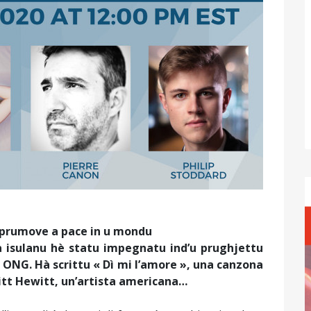
r prumove a pace in u mondu
 isulanu hè statu impegnatu ind’u prughjettu
 ONG. Hà scrittu « Dì mi l’amore », una canzona
ritt Hewitt, un’artista americana…