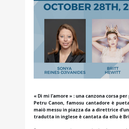
« Dì mi l’amore » : una canzona corsa pe
Petru Canon, famosu cantadore è pueta
maiò messu in piazza da a direttrice d’un
tradutta in inglese è cantata da ellu è B