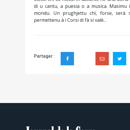
di u cantu, a puesia o a musica. Masimu i
mondu. Un prughjettu chì, forse, serà s
permettenu à i Corsi di fà si valè…
Partager :