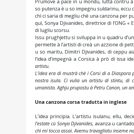
Prumove a pace in u mondu, luttà contru à l’
so putenza è u so impegnu suldarinu, eccu ci
chì ci saria di megliu chè una canzona per pu
quì, Sonya Djivanides, direttrice di l’ONG «
di lugliu scorsu.
Issu prughjettu si sviluppa in u quadru d’u
permette à l’artisti di creà un azzione di pet
u so maritu, Dimitri Djivanides, di ceppu a
l’idea d’impegnà a Corsica à prò di issa id
artistu.
L’idea era di mustrà chè i Corsi di a Diaspora 
nostra isula. Ci vulia un artistu di stintu, d
umanista. Aghju prupostu à Petru Canon, un ami
Una canzona corsa tradutta in inglese
L’idea principia. L’artistu isulanu, ellu, d
l’estate cù Sonya Djivanides,
avanza u cantad
chì mi tocca assai. Avemu travagliatu inseme na