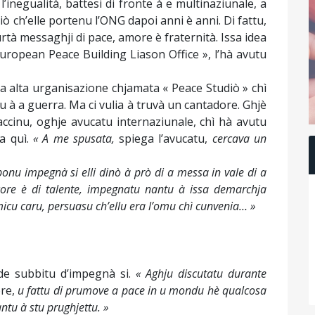
inegualità, battesi di fronte à e multinaziunale, a
ò ch’elle portenu l’ONG dapoi anni è anni. Di fattu,
rtà messaghji di pace, amore è fraternità. Issa idea
 European Peace Building Liason Office », l’hà avutu
na alta urganisazione chjamata « Peace Studiò » chì
tu à a guerra. Ma ci vulia à truvà un cantadore. Ghjè
iaccinu, oghje avucatu internaziunale, chì hà avutu
ea quì.
« A me spusata,
spiega l’avucatu,
cercava un
ponu impegnà si elli dinò à prò di a messa in vale di a
i core è di talente, impegnatu nantu à issa demarchja
cu caru, persuasu ch’ellu era l’omu chì cunvenia… »
ecide subbitu d’impegnà si.
« Aghju discutatu durante
ore,
u fattu di prumove a pace in u mondu hè qualcosa
ntu à stu prughjettu. »