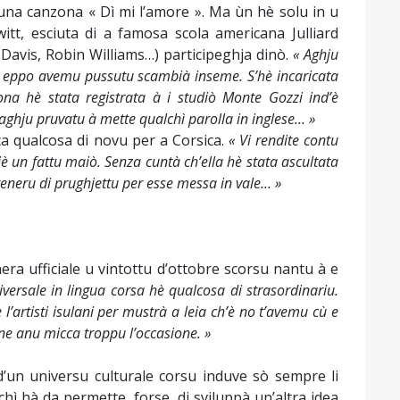
e una canzona « Dì mi l’amore ». Ma ùn hè solu in u
witt, esciuta di a famosa scola americana Julliard
 Davis, Robin Williams…) participeghja dinò.
« Aghju
,
eppo avemu pussutu scambià inseme. S’hè incaricata
ona hè stata registrata à i studiò Monte Gozzi ind’è
 aghju pruvatu à mette qualchì parolla in inglese… »
ca qualcosa di novu per a Corsica.
« Vi rendite contu
è un fattu maiò. Senza cuntà ch’ella hè stata ascultata
generu di prughjettu per esse messa in vale… »
era ufficiale u vintottu d’ottobre scorsu nantu à e
versale in lingua corsa hè qualcosa di strasordinariu.
l’artisti isulani per mustrà a leia ch’è no t’avemu cù e
n ne anu micca troppu l’occasione. »
d’un universu culturale corsu induve sò sempre li
chì hà da permette, forse, di sviluppà un’altra idea