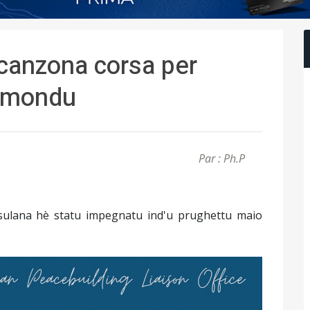
a canzona corsa per
u mondu
Par : Ph.P
sulana hè statu impegnatu ind'u prughettu maio