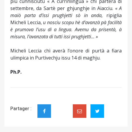
più cunnisciutu « A currinlingua » chì parterà di
settembre, da Sartè per ghjunghje in Aiacciu.
« A
maiò parta d’issi prughjetti sò in anda,
ripiglia
Micheli Leccia,
u nosciu scopu hè d’avanzà pà facilità
è prumova l’usu di a lingua. Avemu da prisentà, à
misura, l’avanzata di tutti issi prughjetti... »
Micheli Leccia chì averà l’onore di purtà a fiara
ulimpica in Purtivechju issu 14 di maghju.
Ph.P.
Partager :