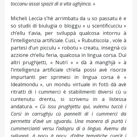
toccanu assai spazii di a vita ughjinca. »
Micheli Leccia s’hè arrimbatu da u so passatu è e
so studii di biulugia o bloggu « u scentificucciu »
ch’ellu t’avia, per sviluppà qualcosa intornu à
l’intelligenzia artificiale. Cusì, « Rubutiscola , vole à
partesi d’un picculu « robotu » creatu, insegnà cù
azzione ch’ellu feria, qualcosa in lingua corsa. Dui
altri prughjetti, « Nutrì » « dà à manghjà » à
l’intelligenza artificiale ch’ella possi avè risorze
impurtanti per sprimesi in lingua corsa è «
Idealmondu », un mondu virtuale in fotò dà avè
ritratti di i cummerci è stabilimenti diversi cù u
cuntenutu drentu, si scrivenu in a listessa
andatura.
« Cù issu prughjettu quì, vulemu tuccà i
Corsi in carrughju cù pannelli di i cummerci da
permetta d’avè un sguardu. Una manera di purtà i
cummercianti versu l’adopru di a lingua. Avemu da
sviluppà, à pocu à pocu, d’altre tematiche cum’è i