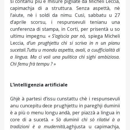
si contanu più e misure pigliate da Micheli Leccia,
capimachja di a struttura. Senza aspettà, nè
l’aiute, nè i soldi da nimu. Cusì, sabbatu u 27
d’aprile scorsu, i respunsevuli tenianu una
cunferenza di stampa, in Corti, per prisentà u so
ultimu impegnu.
« S’agiscia par nò,
spiega Micheli
Leccia,
d’un prughjettu chì si scriva in n un pianu
sucetali.Tuttu u mondu aspetta, avali, a cuufficialità di
a lingua. Ma ci voli una pulitica chì sighi ambiziosa.
Chì femu frà tempu ? »
L’intelligenzia artificiale
Ghjè à partesi d’issu cunstattu chè i respunsevuli
anu cuncepitu dece prughjettu in pareghji duminii
è a più o menu longu andà, per piazzà a lingua in
core di a sucetà.
« Sò duminii chì sò rilativi à a
tradizioni è a mudernità,
aghjusta u capimachja,