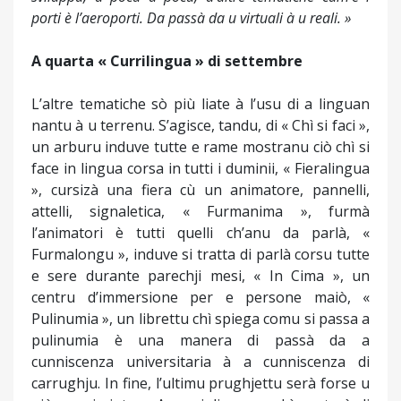
porti è l’aeroporti. Da passà da u virtuali à u reali. »
A quarta « Currilingua » di settembre
L’altre tematiche sò più liate à l’usu di a linguan
nantu à u terrenu. S’agisce, tandu, di « Chì si faci »,
un arburu induve tutte e rame mostranu ciò chì si
face in lingua corsa in tutti i duminii, « Fieralingua
», cursizà una fiera cù un animatore, pannelli,
attelli, signaletica, « Furmanima », furmà
l’animatori è tutti quelli ch’anu da parlà, «
Furmalongu », induve si tratta di parlà corsu tutte
e sere durante parechji mesi, « In Cima », un
centru d’immersione per e persone maiò, «
Pulinumia », un librettu chì spiega comu si passa a
pulinumia è una manera di passà da a
cunniscenza universitaria à a cunniscenza di
carrughju. In fine, l’ultimu prughjettu serà forse u