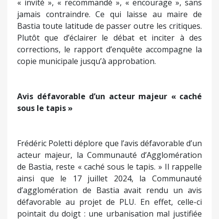
compensation d’Espaces Stratégiques Agricoles
(griefs atténués, quelques ajustements suggérés,
pas de remise en cause globale) ; l’absence de
variantes (silence total, aucune mention dans le
rapport ou les conclusions) ; les insuffisances des
trames écologiques (promesses de corrections
prises en compte sans exigences
supplémentaires) ; la compatibilité avec les
documents supérieurs (affirmée sans analyse,
contradictions ignorées) ; l’évaluation
environnementale (lacunes reconnues, mais
aucune conséquence tirée). Le rapport d’enquête
« invité », « recommandé », « encourage », sans
jamais contraindre. Ce qui laisse au maire de
Bastia toute latitude de passer outre les critiques.
Plutôt que d’éclairer le débat et inciter à des
corrections, le rapport d’enquête accompagne la
copie municipale jusqu’à approbation.