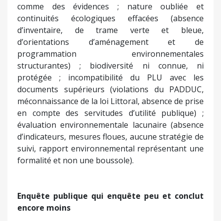
Frédéric Poletti écrit « Ce n’est pas un plan
d’urbanisme, c’est un plan de contournement des
lois, des règles, de la nature, du débat, et de
l’intérêt général » et détaille des erreurs et
lacunes « très graves » qu’il avait déjà constatées
avant l’enquête publique : terres agricoles
protégées (soit 60% d’Espaces Stratégiques
Agricoles) livrées à l’urbanisation sans justification
sérieuse ; trajectoire stratégique imposée sans
analyse des possibles (ni variantes, ni scénarios,
ni étude comparative) ; choix d’urbanisation posés
comme des évidences ; nature oubliée et
continuités écologiques effacées (absence
d’inventaire, de trame verte et bleue,
d’orientations d’aménagement et de
programmation environnementales
structurantes) ; biodiversité ni connue, ni