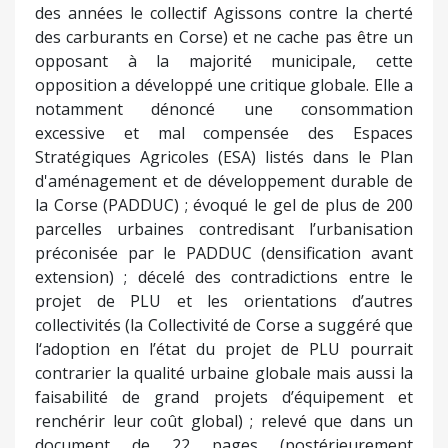
environnemental, sociétal, social et éthique, et à
l’intérêt des Bastiais. L’enquête publique a duré 38
jours (14 janvier au 21 février). Durant cette
période, des citoyens habitant le quartier du
Fangu et le quartier Agliani, soutenus par le
conseiller municipal d’opposition Julien Morganti,
ont particulièrement dénoncé la densification
urbaine et la verticalisation de l’habitat
préconisées autour de chez eux par le projet de
PLU.
Une troisième opposition citoyenne s’est
manifestée. Animée par Frédéric Poletti qui est
très investi dans l’action citoyenne (il anime depuis
des années le collectif Agissons contre la cherté
des carburants en Corse) et ne cache pas être un
opposant à la majorité municipale, cette
opposition a développé une critique globale. Elle a
notamment dénoncé une consommation
excessive et mal compensée des Espaces