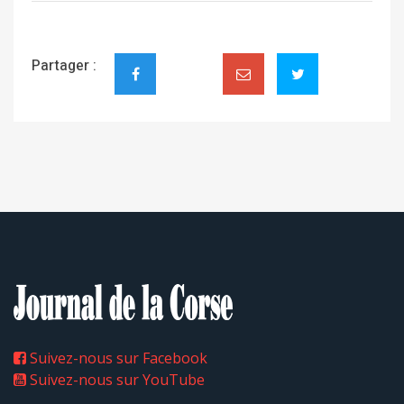
économiques, commerciales, touristiques, sportives et
culturelles. Un PLU est opposable à toute personne
publique ou privée souhaitant réaliser des rénovations
modifications, réhabilitations ou constructions. Chez
nous, un PLU doit être compatible avec le Plan
d'aménagement et de développement durable de la
Corse (PADDUC).
Crédit photo : Poletti
Crédit photo : Journal de la Corse
Partager :