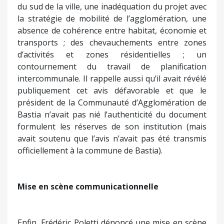
Avis défavorable d’un acteur majeur « caché
sous le tapis »
Frédéric Poletti déplore que l’avis défavorable d’un
acteur majeur, la Communauté d’Agglomération
de Bastia, reste « caché sous le tapis. » Il rappelle
ainsi que le 17 juillet 2024, la Communauté
d’agglomération de Bastia avait rendu un avis
défavorable au projet de PLU. En effet, celle-ci
pointait du doigt : une urbanisation mal justifiée
du sud de la ville, une inadéquation du projet avec
la stratégie de mobilité de l’agglomération, une
absence de cohérence entre habitat, économie et
transports ; des chevauchements entre zones
d’activités et zones résidentielles ; un
contournement du travail de planification