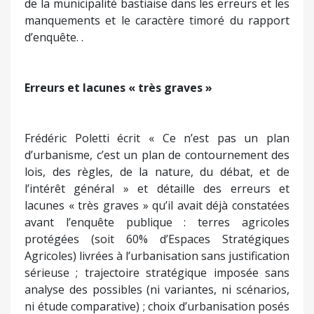
L’enquête publique a pris fin le 21 février dernier.
Le rapport d’enquête a été remis le 31 mars au
maire de Bastia. Le 25 avril, à l’issue d’une
conférence de presse, la municipalité bastiaise a
remis aux journalistes un document reprenant les
éléments lui étant les plus favorables, et occultant
les recommandations pouvant être gênantes.
Frédéric Poletti n’a pas renoncé. Dernièrement, il a
a remis aux médias un dossier de presse intitulé «
Révision du PLU de Bastia : ce qu’on ne vous a pas
dit ». Dans ledit document, est pointée du doigt ce
qui constitue selon son auteur, une persistance
de la municipalité bastiaise dans les erreurs et les
manquements et le caractère timoré du rapport
d’enquête. .
Erreurs et lacunes « très graves »