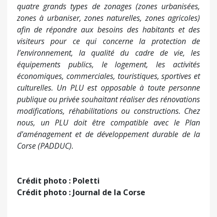
corriger n’a été qu’une vitrine participative, sans
effet sur le contenu du document.
Pierre Corsi
Rappel /
Un PLU (plan local d’urbanisme) énonce les
règles générales d’utilisation des sols d’un territoire
communal ou intercommunal. Son élaboration a pour
objet de permettre aux élus d’une commune ou d’une
intercommunalité de définir une stratégie
d’aménagement de l’espace urbain dans le cadre de
quatre grands types de zonages (zones urbanisées,
zones à urbaniser, zones naturelles, zones agricoles)
afin de répondre aux besoins des habitants et des
visiteurs pour ce qui concerne la protection de
l’environnement, la qualité du cadre de vie, les
équipements publics, le logement, les activités