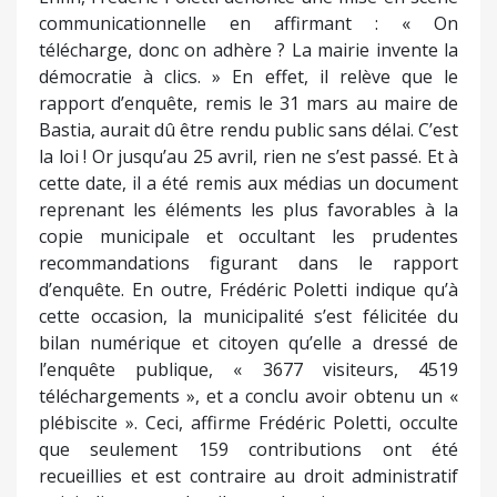
intercommunale. Il rappelle aussi qu’il avait révélé
publiquement cet avis défavorable et que le
président de la Communauté d’Agglomération de
Bastia n’avait pas nié l’authenticité du document
formulent les réserves de son institution (mais
avait soutenu que l’avis n’avait pas été transmis
officiellement à la commune de Bastia).
Mise en scène communicationnelle
Enfin, Frédéric Poletti dénoncé une mise en scène
communicationnelle en affirmant : « On
télécharge, donc on adhère ? La mairie invente la
démocratie à clics. » En effet, il relève que le
rapport d’enquête, remis le 31 mars au maire de
Bastia, aurait dû être rendu public sans délai. C’est
la loi ! Or jusqu’au 25 avril, rien ne s’est passé. Et à