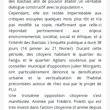
Le projet de plan local d’urbanisme (PLU) de la
Ville de Bastia est durement critiqué. La
majorité municipale, à ce jour, ne lâche rien.
Un de ses opposants non plus.
Le 14 mars de l’an passé, le projet de révision du
PLU de Bastia a été présenté, défendu et voté par
la majorité municipale. L’opposition a vivement
critiqué la copie. L’enquête publique a été lancée
au début de cette année. La municipalité bastiaise
a alors affirmé souhaiter « une large participation
des Bastiais afin de pouvoir établir un véritable
dialogue constructif avec la population ».
Cependant, elle est restée imperméable aux
critiques essuyées quelques mois plus tôt et n’a
pas modifié sa copie, réaffirmant que celle-ci
répondait pertinemment aux enjeux