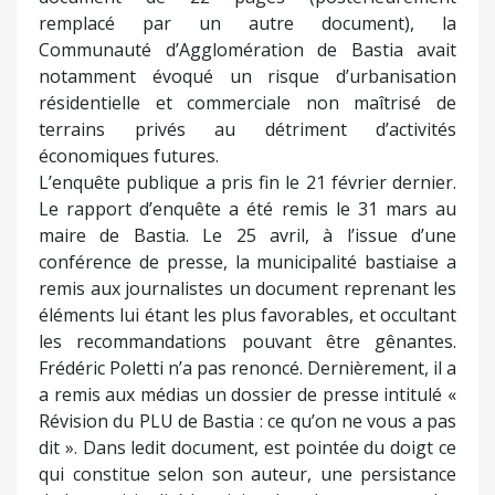
Stratégiques Agricoles (ESA) listés dans le Plan
d'aménagement et de développement durable de
la Corse (PADDUC) ; évoqué le gel de plus de 200
parcelles urbaines contredisant l’urbanisation
préconisée par le PADDUC (densification avant
extension) ; décelé des contradictions entre le
projet de PLU et les orientations d’autres
collectivités (la Collectivité de Corse a suggéré que
l‘adoption en l’état du projet de PLU pourrait
contrarier la qualité urbaine globale mais aussi la
faisabilité de grand projets d’équipement et
renchérir leur coût global) ; relevé que dans un
document de 22 pages (postérieurement
remplacé par un autre document), la
Communauté d’Agglomération de Bastia avait
notamment évoqué un risque d’urbanisation
résidentielle et commerciale non maîtrisé de
terrains privés au détriment d’activités
économiques futures.