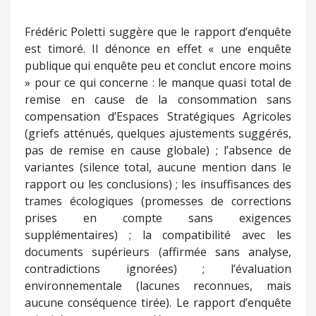
protégée ; incompatibilité du PLU avec les
documents supérieurs (violations du PADDUC,
méconnaissance de la loi Littoral, absence de prise
en compte des servitudes d’utilité publique) ;
évaluation environnementale lacunaire (absence
d’indicateurs, mesures floues, aucune stratégie de
suivi, rapport environnemental représentant une
formalité et non une boussole).
Enquête publique qui enquête peu et conclut
encore moins
Frédéric Poletti suggère que le rapport d’enquête
est timoré. Il dénonce en effet « une enquête
publique qui enquête peu et conclut encore moins
» pour ce qui concerne : le manque quasi total de
remise en cause de la consommation sans