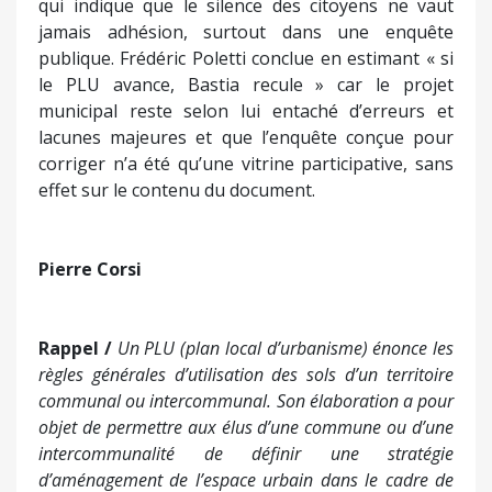
cette date, il a été remis aux médias un document
reprenant les éléments les plus favorables à la
copie municipale et occultant les prudentes
recommandations figurant dans le rapport
d’enquête. En outre, Frédéric Poletti indique qu’à
cette occasion, la municipalité s’est félicitée du
bilan numérique et citoyen qu’elle a dressé de
l’enquête publique, « 3677 visiteurs, 4519
téléchargements », et a conclu avoir obtenu un «
plébiscite ». Ceci, affirme Frédéric Poletti, occulte
que seulement 159 contributions ont été
recueillies et est contraire au droit administratif
qui indique que le silence des citoyens ne vaut
jamais adhésion, surtout dans une enquête
publique. Frédéric Poletti conclue en estimant « si
le PLU avance, Bastia recule » car le projet
municipal reste selon lui entaché d’erreurs et
lacunes majeures et que l’enquête conçue pour