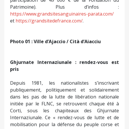
dans les pas de la lutte de libération nationale
initiée par le FLNC, se retrouvent chaque été à
Corti, sous les chapiteaux des Ghjurnate
Internaziunale. Ce « rendez-vous de lutte et de
mobilisation pour la défense du peuple corse et
de ses droits nationaux » aura encore lieu cette
année, pour la 43ème fois, samedi 2 et dimanche 3
août. Le programme et les participants ne sont
pas encore connus. Cependant, au vu de l’affiche
qui a été dévoilée et d’un déroulé devenu
quasiment traditionnel, il y a fort à parier que ce
nouveau rendez-vous donnera lieu à une
conférence de presse de délégations
représentant des « peuples en lutte », à des
débats thématiques, à de la convivialité, à une
animation musicale et, bien sûr, à un meeting lors
duquel s’exprimeront les responsables de
Nazione. L’an passé, les intervenants du parti