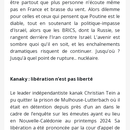
Le leader indépendantiste kanak Christian Tein a
pu quitter la prison de Mulhouse-Lutterbach où il
était en détention depuis près d’un an dans le
cadre de l’enquête sur les émeutes ayant eu lieu
en Nouvelle-Calédonie au printemps 2024. Sa
libération a été prononcée par la cour d’appel de
Paris. Libération ne signifie cependant pas liberté.
Ayant été placé sous contrôle judiciaire, Christian
Tein a interdiction de se rendre en Nouvelle-
Calédonie et de contacter d’autres protagonistes
du dossier. Cette libération mécontente les
Loyalistes et ils l’ont fait savoir.
« Il demeure mis en
examen pour son implication présumée dans les
émeutes les plus graves de l’histoire récente de la
Nouvelle-Calédonie [...] Sa participation à une
négociation politique (...) apparaît inenvisageable »
a
déclaré le député Renaissance de Nouvelle-
Calédonie Nicolas Metzdorf. Président du Front de
libération nationale kanak et socialiste (FLNKS),