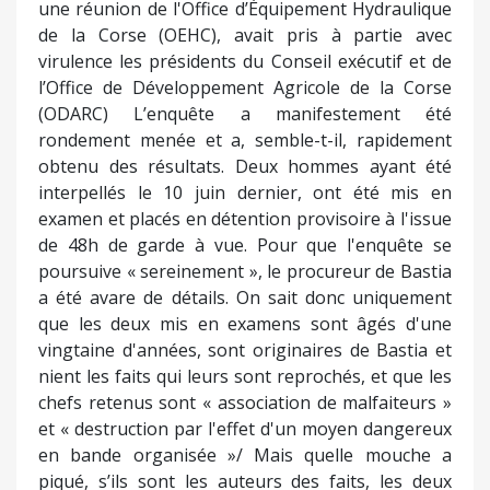
vingtaine d'années, sont originaires de Bastia et
nient les faits qui leurs sont reprochés, et que les
chefs retenus sont « association de malfaiteurs »
et « destruction par l'effet d'un moyen dangereux
en bande organisée »/ Mais quelle mouche a
piqué, s’ils sont les auteurs des faits, les deux
individus. A ce jour, l’enquête ne le dit pas. Or, le
mobile, est l’information probablement la plus
attendue.
Pierrot invite à réfléchir
Alors que beaucoup, y compris parmi celles et
ceux qui critiquent durement l’action d’Israël à
Gaza, se réjouissent de l’attaque de l’État hébreu
contre l’Iran, Pierre Poggioli, sur les réseaux
sociaux, invite à la réflexion : Si le monde n'explose
pas, crucemu i ditti, il se divisera nolens volens