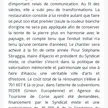
d’histoire. Le coût total de la rénovation s’élève à
701 607 € (à ce jour, dans l’attente de subventions
FEDER (Union Européenne) et Agence du
Tourisme de Corse ayant été demandées,
financement par le Syndicat mixte et une
participation de 49 000 € de la Fondation du
Patrimoine). Plus d’infos :
https://www.grandsitesanguinaires-parata.com/
et
https://grandsitedefrance.com/
.
Photo 01 : Ville d’Ajaccio / Cità d’Aiacciu
Ghjurnate Internaziunale : rendez-vous est
pris
Depuis 1981, les nationalistes s’inscrivant
publiquement, politiquement et solidairement