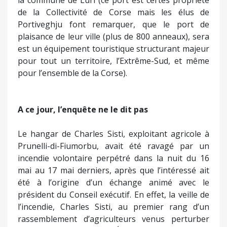
mai au 17 mai derniers, après que l’intéressé ait
été à l’origine d’un échange animé avec le
président du Conseil exécutif. En effet, la veille de
l’incendie, Charles Sisti, au premier rang d’un
rassemblement d’agriculteurs venus perturber
une réunion de l'Office d’Équipement Hydraulique
de la Corse (OEHC), avait pris à partie avec
virulence les présidents du Conseil exécutif et de
l’Office de Développement Agricole de la Corse
(ODARC) L’enquête a manifestement été
rondement menée et a, semble-t-il, rapidement
obtenu des résultats. Deux hommes ayant été
interpellés le 10 juin dernier, ont été mis en
examen et placés en détention provisoire à l'issue
de 48h de garde à vue. Pour que l'enquête se
poursuive « sereinement », le procureur de Bastia
a été avare de détails. On sait donc uniquement
que les deux mis en examens sont âgés d'une