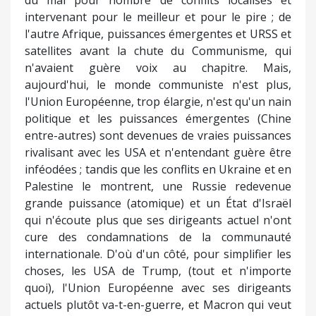
cure des condamnations de la communauté
internationale. D'où d'un côté, pour simplifier les
choses, les USA de Trump, (tout et n'importe
quoi), l'Union Européenne avec ses dirigeants
actuels plutôt va-t-en-guerre, et Macron qui veut
être partout que plus personne n'écoute même
pas en France et brasse du vent.. Alors dilemme
pour celles et ceux qui pensent que Poutine est le
diable, tout en soutenant la politique-impasse
d'Israël, alors que les BRICS, dont la Russie, se
rangent derrière l'Iran contre Israël. L'avenir est
sombre quoi qu'il en soit, et les enchaînements
dramatiques risquent de continuer. Jusqu'où ?
Jusqu'à quel point de rupture... nucléaire.
Kanaky : libération n’est pas liberté