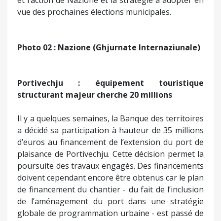
poursuite des travaux engagés. Des financements
doivent cependant encore être obtenus car le plan
de financement du chantier - du fait de l’inclusion
de l’aménagement du port dans une stratégie
globale de programmation urbaine - est passé de
105 à 145 millions d'euros et n’est pas encore
bouclé. En effet, à ce jour, si l’on prend en compte
deux emprunts ayant été souscrits dans deux
banques (20 millions d’euros auprès du Crédit
Agricole, 15 millions d’euros auprès de la Société
Générale), la participation de l’État (20 millions
d’euros au titre du Plan de transformation et
d’investissement pour la Corse) et l’emprunt
susmentionné auprès de la Banque des territoires
(35 millions), le total est : 90 millions d’euros. La
municipalité de Portivechju qui porte le projet
d’extension du port de plaisance et a voulu qu’il
soit public pour que les retombées économiques