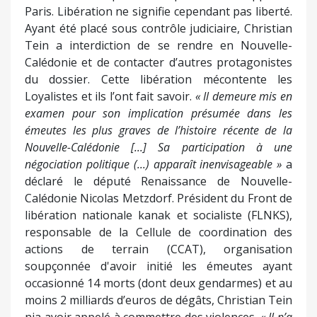
responsable de la Cellule de coordination des
actions de terrain (CCAT), organisation
soupçonnée d'avoir initié les émeutes ayant
occasionné 14 morts (dont deux gendarmes) et au
moins 2 milliards d’euros de dégâts, Christian Tein
nia avoir appelé à commettre des violences.
« Il n’a
jamais appelé à prendre les armes, à la violence, à
porter atteinte aux intérêts de l’Etat »
et
« a toujours
appelé au calme »
soutient un de ses avocats. La
cour d’appel de Paris a également remis en liberté
trois autres militants indépendantistes kanaks
qui, eux aussi, étaient incarcérés dans l’Hexagone.
Partager :