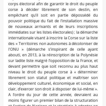
librement son statut politique et maîtriser son
développement culturel, économique et social, en
clair, d’exercer son droit à disposer de lui-même ».
A l’ordre du jour de cette année, devraient au
moins figurer un premier bilan de la structuration
et l’action de Nazione et la stratégie à adopter en
vue des prochaines élections municipales.
Photo 02 : Nazione (Ghjurnate Internaziunale)
Portivechju : équipement touristique
structurant majeur cherche 20 millions
Il y a quelques semaines, la Banque des territoires
a décidé sa participation à hauteur de 35 millions
d’euros au financement de l’extension du port de
plaisance de Portivechju. Cette décision permet la