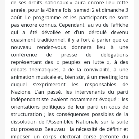
indépendantiste avaient notamment évoqué : les
orientations politiques de leur parti en cous de
structuration ; les conséquences possibles de la
dissolution de l’Assemblée Nationale sur la suite
du processus Beauvau ; la nécessité de définir et
imposer un corps électoral corse (refonte du
corps électoral afin de garantir le droit du peuple
corse à décider librement de son destin, en
empêchant qu’il soit en partie dépossédé du
pouvoir politique du fait de l’installation massive
de nouveaux arrivants et de leurs inscriptions
immédiates sur les listes électorales) ; la démarche
internationale visant à inscrire la Corse sur la liste
des « Territoires non autonomes à décoloniser de
l'ONU » (démarche s’inspirant de celle ayant
abouti, en 2013, à la réinscription de la Polynésie
sur ladite liste malgré l’opposition de la France, et
devant permettre que soit reconnu au plus haut
niveau le droit du peuple corse à « déterminer