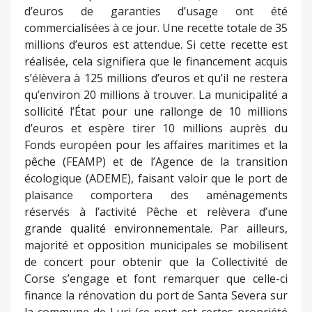
grande qualité environnementale. Par ailleurs,
majorité et opposition municipales se mobilisent
de concert pour obtenir que la Collectivité de
Corse s’engage et font remarquer que celle-ci
finance la rénovation du port de Santa Severa sur
la commune de Luri (ce port est certes propriété
de la Collectivité de Corse mais les élus de
Portiveghju font remarquer, que le port de
plaisance de leur ville (plus de 800 anneaux), sera
est un équipement touristique structurant majeur
pour tout un territoire, l’Extrême-Sud, et même
pour l’ensemble de la Corse).
A ce jour, l’enquête ne le dit pas
Le hangar de Charles Sisti, exploitant agricole à
Prunelli-di-Fiumorbu, avait été ravagé par un
incendie volontaire perpétré dans la nuit du 16