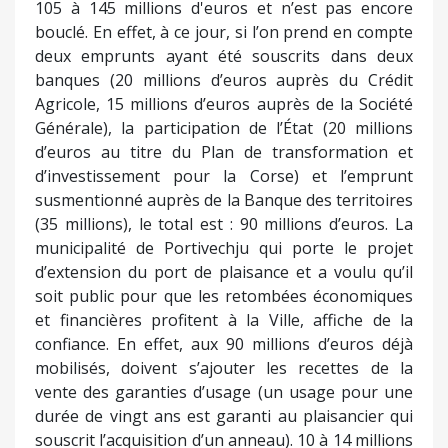
et financières profitent à la Ville, affiche de la
confiance. En effet, aux 90 millions d’euros déjà
mobilisés, doivent s’ajouter les recettes de la
vente des garanties d’usage (un usage pour une
durée de vingt ans est garanti au plaisancier qui
souscrit l’acquisition d’un anneau). 10 à 14 millions
d’euros de garanties d’usage ont été
commercialisées à ce jour. Une recette totale de 35
millions d’euros est attendue. Si cette recette est
réalisée, cela signifiera que le financement acquis
s’élèvera à 125 millions d’euros et qu’il ne restera
qu’environ 20 millions à trouver. La municipalité a
sollicité l’État pour une rallonge de 10 millions
d’euros et espère tirer 10 millions auprès du
Fonds européen pour les affaires maritimes et la
pêche (FEAMP) et de l’Agence de la transition
écologique (ADEME), faisant valoir que le port de
plaisance comportera des aménagements
réservés à l’activité Pêche et relèvera d’une