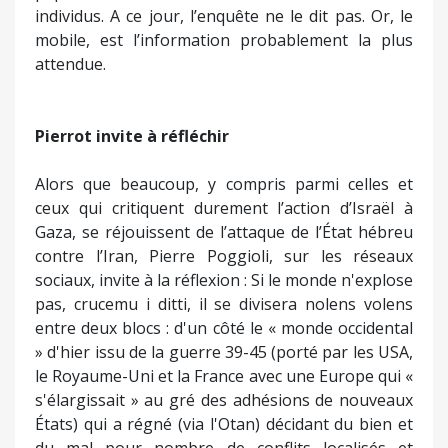
entre deux blocs : d'un côté le « monde occidental
» d'hier issu de la guerre 39-45 (porté par les USA,
le Royaume-Uni et la France avec une Europe qui «
s'élargissait » au gré des adhésions de nouveaux
États) qui a régné (via l'Otan) décidant du bien et
du mal pour nombre de conflits localisés et
intervenant pour le meilleur et pour le pire ; de
l'autre Afrique, puissances émergentes et URSS et
satellites avant la chute du Communisme, qui
n'avaient guère voix au chapitre. Mais,
aujourd'hui, le monde communiste n'est plus,
l'Union Européenne, trop élargie, n'est qu'un nain
politique et les puissances émergentes (Chine
entre-autres) sont devenues de vraies puissances
rivalisant avec les USA et n'entendant guère être
inféodées ; tandis que les conflits en Ukraine et en
Palestine le montrent, une Russie redevenue
grande puissance (atomique) et un État d'Israël
qui n'écoute plus que ses dirigeants actuel n'ont