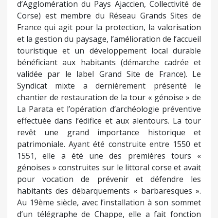
1551, elle a été une des premières tours «
génoises » construites sur le littoral corse et avait
pour vocation de prévenir et défendre les
habitants des débarquements « barbaresques ».
Au 19ème siècle, avec l’installation à son sommet
d’un télégraphe de Chappe, elle a fait fonction
d’important relais de communication. Au fil des
siècles, elle a subi peu de transformations. La
restauration consiste à lui rendre autant que faire
se peut son état premier (seule la couleur blanche
d’origine ne sera pas appliquée afin de conserver
la teinte de la pierre plus en harmonie avec le
paysage, et compte tenu que l’enduit initial n’a
tenu qu’une centaine d’années). Le chantier sera
achevé à la fin de cette année. Pour Stéphane
Sbraggia, maire d’Ajaccio et président du Syndicat
mixte, ce chantier s’inscrit dans la politique de
valorisation mémorielle et patrimoniale qui vise à
faire d’Aiacciu une véritable ville d’arts et