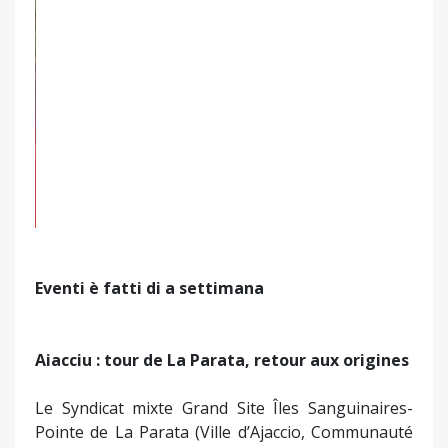
Aiacciu : tour de La Parata, retour aux origines
Le Syndicat mixte Grand Site Îles Sanguinaires-
Pointe de La Parata (Ville d’Ajaccio, Communauté
d’Agglomération du Pays Ajaccien, Collectivité de
Corse) est membre du Réseau Grands Sites de
France qui agit pour la protection, la valorisation
et la gestion du paysage, l’amélioration de l’accueil
touristique et un développement local durable
bénéficiant aux habitants (démarche cadrée et
validée par le label Grand Site de France). Le
Syndicat mixte a dernièrement présenté le
chantier de restauration de la tour « génoise » de
La Parata et l’opération d’archéologie préventive
effectuée dans l’édifice et aux alentours. La tour
revêt une grand importance historique et
patrimoniale. Ayant été construite entre 1550 et