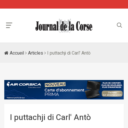
Accueil
Articles
I puttachji di Carl' Antò
I puttachji di Carl' Antò