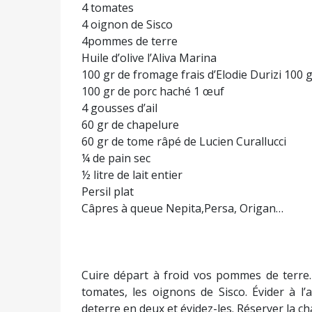
4 tomates
4 oignon de Sisco
4pommes de terre
Huile d’olive l’Aliva Marina
100 gr de fromage frais d’Elodie Durizi 100
100 gr de porc haché 1 œuf
4 gousses d’ail
60 gr de chapelure
60 gr de tome râpé de Lucien Curallucci
¼ de pain sec
½ litre de lait entier
Persil plat
Câpres à queue Nepita,Persa, Origan…
Cuire départ à froid vos pommes de terre.
tomates, les oignons de Sisco. Évider à l’
deterre en deux et évidez-les. Réserver la ch