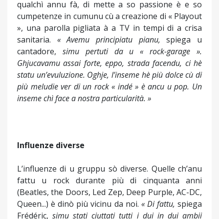
qualchì annu fà, di mette a so passione è e so
cumpetenze in cumunu cù a creazione di « Playout
», una parolla pigliata à a TV in tempi di a crisa
sanitaria.
« Avemu principiatu pianu,
spiega u
cantadore,
simu pertuti da u « rock-garage ».
Ghjucavamu assai forte, eppo, strada facendu, ci hè
statu un’evuluzione. Oghje, l’inseme hè più dolce cù di
più meludie ver di un rock « indé » è ancu u pop. Un
inseme chì face a nostra particularità. »
Influenze diverse
L’influenze di u gruppu sò diverse. Quelle ch’anu
fattu u rock durante più di cinquanta anni
(Beatles, the Doors, Led Zep, Deep Purple, AC-DC,
Queen...) è dinò più vicinu da noi.
« Di fattu,
spiega
Frédéric,
simu stati ciuttati tutti i dui in dui ambii