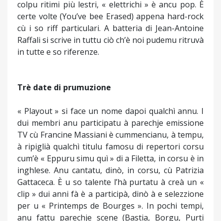
colpu ritimi più lestri, « elettrichi » è ancu pop. È
certe volte (You’ve bee Erased) appena hard-rock
cù i so riff particulari. A batteria di Jean-Antoine
Raffali si scrive in tuttu ciò ch’è noi pudemu ritruvà
in tutte e so riferenze.
Trè date di prumuzione
« Playout » si face un nome dapoi qualchì annu. I
dui membri anu participatu à parechje emissione
TV cù Francine Massiani è cummencianu, à tempu,
à ripiglià qualchì titulu famosu di repertori corsu
cum’è « Eppuru simu quì » di a Filetta, in corsu è in
inghlese. Anu cantatu, dinò, in corsu, cù Patrizia
Gattaceca. È u so talente l’hà purtatu à creà un «
clip » dui anni fà è a participà, dinò à e selezzione
per u « Printemps de Bourges ». In pochi tempi,
anu fattu parechje scene (Bastia, Borgu, Purti