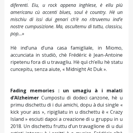
diferenti. Eiu, u rock appena inghlese, è ellu più
americanu cù accenti blues, soul è country. Hè un
mischiu di issi dui genari ch’è no ritruvemu ind’e
nostre cumpusizione. Ma, ascultemu di tuttu, classicu,
pop...»
Hè ind’una d’una casa famigliale, in Miomo,
accunciata in studiò, chè Frédéric è Jean-Antoine
ripetenu fora di u travagliu. Hè quì ch’ellu hè statu
cuncepitu, senza aiute, « Midnight At Duk ».
Fading memories : un umagiu à i malati
d’Alzheimer
Cumpostu di dodeci canzone, hè u
primu dischettu di i dui amichi, dopu à dui single «
kick your ass », ripigliatu in u dischettu è « Crazy
Island » esciuti dapoi a creazione di u gruppu in u
2018. Un dischettu fruttu d’un travaglione di u dui