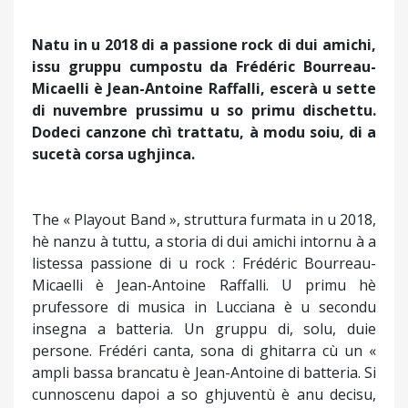
Natu in u 2018 di a passione rock di dui amichi,
issu gruppu cumpostu da Frédéric Bourreau-
Micaelli è Jean-Antoine Raffalli, escerà u sette
di nuvembre prussimu u so primu dischettu.
Dodeci canzone chì trattatu, à modu soiu, di a
sucetà corsa ughjinca.
The « Playout Band », struttura furmata in u 2018,
hè nanzu à tuttu, a storia di dui amichi intornu à a
listessa passione di u rock : Frédéric Bourreau-
Micaelli è Jean-Antoine Raffalli. U primu hè
prufessore di musica in Lucciana è u secondu
insegna a batteria. Un gruppu di, solu, duie
persone. Frédéri canta, sona di ghitarra cù un «
ampli bassa brancatu è Jean-Antoine di batteria. Si
cunnoscenu dapoi a so ghjuventù è anu decisu,