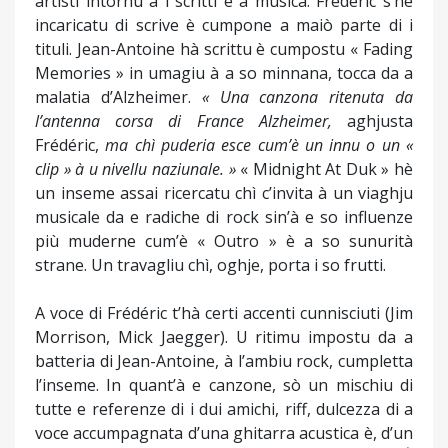
artisti intornu à i scritti è a musica. Frédéric s’hè
incaricatu di scrive è cumpone a maiò parte di i
tituli. Jean-Antoine hà scrittu è cumpostu « Fading
Memories » in umagiu à a so minnana, tocca da a
malatia d’Alzheimer.
« Una canzona ritenuta da
l’antenna corsa di France Alzheimer,
aghjusta
Frédéric,
ma chì puderia esce cum’è un innu o un «
clip » à u nivellu naziunale. »
« Midnight At Duk » hè
un inseme assai ricercatu chì c’invita à un viaghju
musicale da e radiche di rock sin’à e so influenze
più muderne cum’è « Outro » è a so sunurità
strane. Un travagliu chì, oghje, porta i so frutti.
A voce di Frédéric t’hà certi accenti cunnisciuti (Jim
Morrison, Mick Jaegger). U ritimu impostu da a
batteria di Jean-Antoine, à l’ambiu rock, cumpletta
l’inseme. In quant’à e canzone, sò un mischiu di
tutte e referenze di i dui amichi, riff, dulcezza di a
voce accumpagnata d’una ghitarra acustica è, d’un