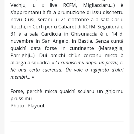
Vechju, u « live RCFM, Migliacciaru…) è
s’approntanu à fà a prumuzione di issu dischettu
novu. Cusì, seranu u 21 d’ottobre à a sala Carlu
Rocchi, in Corti per u Cabaret di RCFM. Seguiterà u
31 à a sala Cardiccia in Ghisunaccia è u 14 di
nuvembre in San Angelo, in Bastia. Senza cuntà
qualchì data forse in cuntinente (Marseglia,
Parrighji…). Dui amichi ch’ùn cercanu micca à
allargà a squadra.
« Ci cunniscimu dapoi un pezzu, ci
hè una certa cuerenza. Ùn vale à aghjustà d’altri
membri... »
Forse, perchè micca qualchì scularu un ghjornu
prussimu...
Photo : Playout