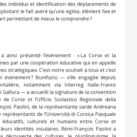
des individus et identification des déplacements de
xploitant le fait avéré qu’une église, élément fixe et
part permettant de mieux le comprendre ?
 a ainsi présenté l’événement : « La Corse et la
unies par une coopération éducative qui en appelle
s stratégiques. C’est notre souhait à tous et c’est
el événement ? Bunifaziu — ville engagée depuis
talière, notamment via Interreg Italie-France
 Gallura — a accueilli la signature de la convention
 de Corse et l’Ufficio Scolastico Regionale della
nçois Paolini, de la représentante sarde Andreana
e représentants de l’Università di Corsica Pasquale
s éducatifs, culturels et humains entre Corse et
 leurs identités insulaires. Rémi-François Paolini a
a découverte des cultures, le plurilinguisme, la