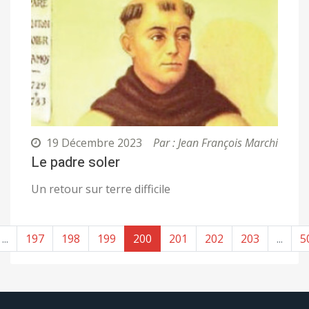
19 Décembre 2023
Par : Jean François Marchi
Le padre soler
Un retour sur terre difficile
...
197
198
199
200
201
202
203
...
5