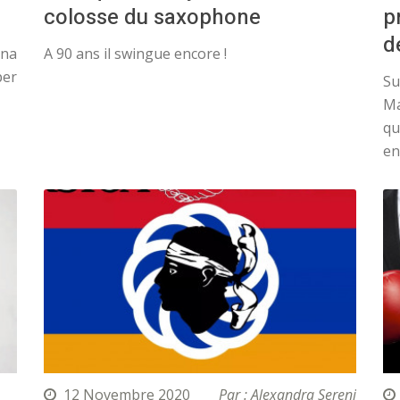
colosse du saxophone
p
d
una
A 90 ans il swingue encore !
per
Su
M
qu
en.
12 Novembre 2020
Par : Alexandra Sereni