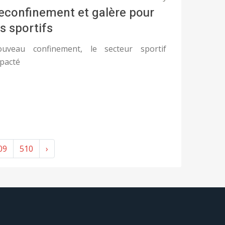
econfinement et galère pour
es sportifs
uveau confinement, le secteur sportif
pacté
09
510
›