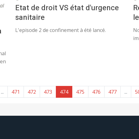
al
Etat de droit VS état d'urgence
R
sanitaire
l
a
L'episode 2 de confinement à été lancé.
No
im
nal
en
...
471
472
473
474
475
476
477
...
5