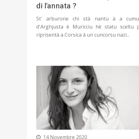
di l'annata ?
St' arburone chi stà nantu à a cum
d'Arghjusta è Muricciu hè statu sceltu 
riprisentà a Corsica à un cuncorsu nazi...
14 Novembre 2020